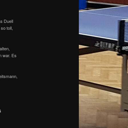
as Duell
so toll,
lten,
n war. Es
leitsmann,
G