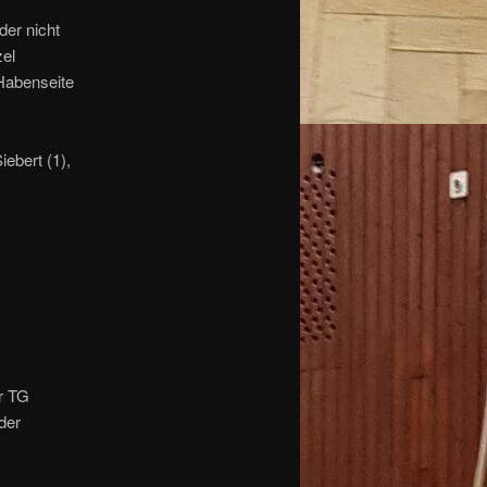
der nicht
zel
Habenseite
iebert (1),
r TG
der