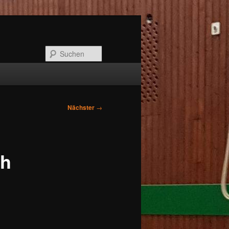
Suchen
Nächster
→
ch