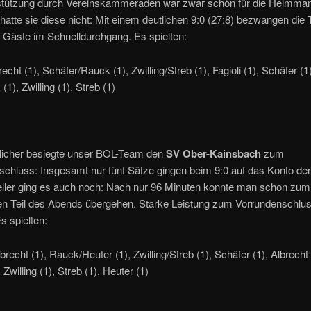
stützung durch Vereinskammeraden war zwar schön für die Heimman
 hatte sie diese nicht: Mit einem deutlichen 9:0 (27:8) bezwangen die
 Gäste im Schnelldurchgang. Es spielten:
recht (1), Schäfer/Rauck (1), Zwilling/Streb (1), Fagioli (1), Schäfer (1
(1), Zwilling (1), Streb (1)
licher besiegte unser BOL-Team den
SV Ober-Kainsbach
zum
chluss: Insgesamt nur fünf Sätze gingen beim 9:0 auf das Konto de
ller ging es auch noch: Nach nur 96 Minuten konnte man schon zum
en Teil des Abends übergehen. Starke Leistung zum Vorrundenschlu
s spielten:
brecht (1), Rauck/Heuter (1), Zwilling/Streb (1), Schäfer (1), Albrecht 
Zwilling (1), Streb (1), Heuter (1)