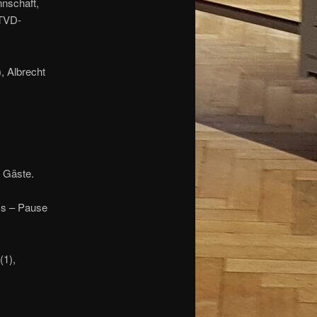
nschaft,
 TVD-
), Albrecht
r Gäste.
ss – Pause
(1),