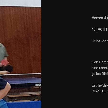
Herren 4 (
18 (
ACHT
Selbst de
Den Ehrenp
eine überr
geiles Bil
Esche/Bilk
Bilke (1), 