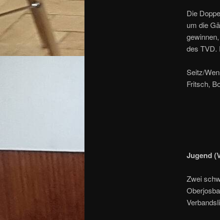
Die Doppel
um die Gäs
gewinnen, 
des TVD. E
Seitz/Wens
Fritsch, B
Jugend (V
Zwei schw
Oberjosba
Verbandsli