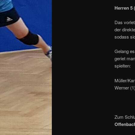
Herren 5 
Das vorle
der direkt
sodass si
Gelang es
geriet man
spielten:
Müller/Kar
Werner (1)
Zum Schlu
Offenbac