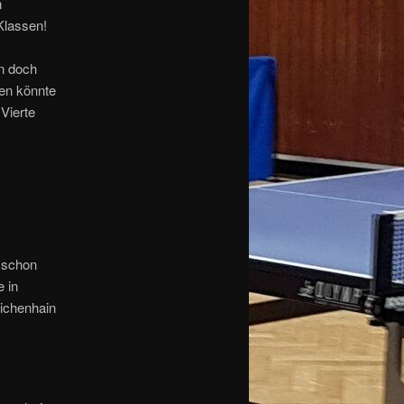
n
Klassen!
en doch
hen könnte
Vierte
 schon
 in
eichenhain