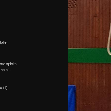
alle.
rte spielte
 an ein
e (1),