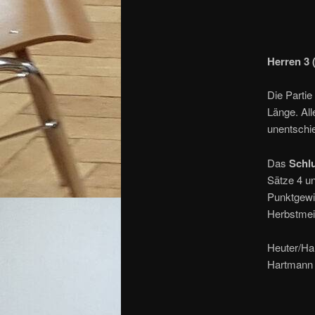
Herren 3 
Die Partie
Länge. All
unentschie
Das
Schl
Sätze 4 u
Punktgewin
Herbstmeis
Heuter/Har
Hartmann (