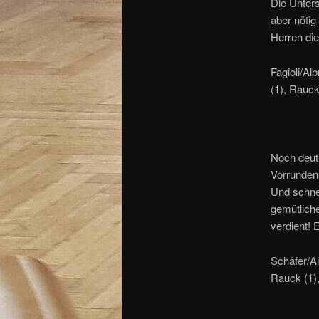
Die Unter
aber nötig
Herren die
Fagioli/Alb
(1), Rauck 
Noch deut
Vorrundens
Und schne
gemütlich
verdient! E
Schäfer/Al
Rauck (1), 