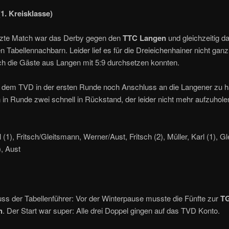
(1. Kreisklasse)
tzte Match war das Derby gegen den
TTC Langen
und gleichzeitig d
en Tabellennachbarn. Leider lief es für die Dreieichenhainer nicht ganz 
ch die Gäste aus Langen mit 5:9 durchsetzen konnten.
 dem TVD in der ersten Runde noch Anschluss an die Langener zu ha
 in Runde zwei schnell in Rückstand, der leider nicht mehr aufzuhole
l (1), Fritsch/Gleitsmann, Werner/Aust, Fritsch (2), Müller, Karl (1), G
, Aust
ss der Tabellenführer: Vor der Winterpause musste die Fünfte zur
T
h
. Der Start war super: Alle drei Doppel gingen auf das TVD Konto.