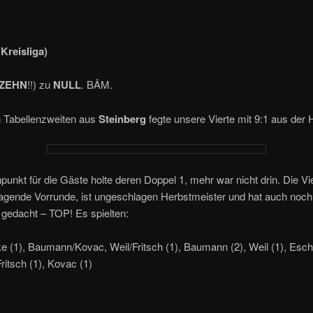
Kreisliga)
ZEHN
!!) zu
NULL
. BÄM.
n Tabellenzweiten aus
Steinberg
fegte unsere Vierte mit 9:1 aus der H
unkt für die Gäste holte deren Doppel 1, mehr war nicht drin. Die Vie
agende Vorrunde, ist ungeschlagen Herbstmeister und hat auch noch
d gedacht – TOP! Es spielten:
e (1), Baumann/Kovac, Weil/Fritsch (1), Baumann (2), Weil (1), Esch
Fritsch (1), Kovac (1)