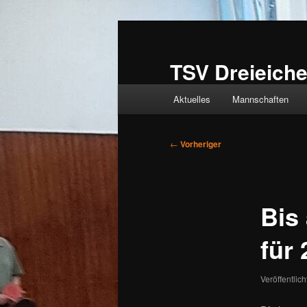
Zum
primären
Inhalt
TSV Dreieiche
springen
Hauptmenü
Aktuelles
Mannschaften
Beitragsnavigation
←
Vorheriger
Bis 
für
Veröffentlic