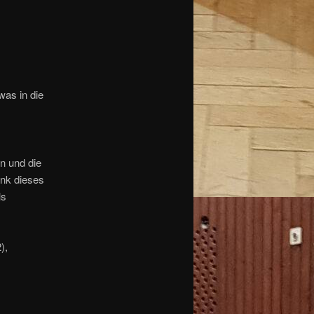
was in die
n und die
ank dieses
ls
),