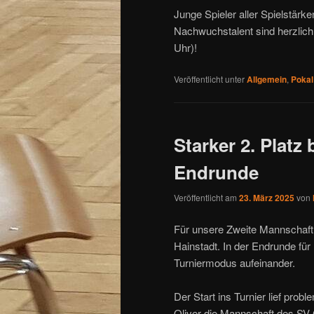
Junge Spieler aller Spielstärk
Nachwuchstalent sind herzlich
Uhr)!
Veröffentlicht unter
Allgemein
,
Pokal
Starker 2. Platz
Endrunde
Veröffentlicht am
23. März 2025
von
Für unsere Zweite Mannschaft
Hainstadt. In der Endrunde fü
Turniermodus aufeinander.
Der Start ins Turnier lief pr
Oliver die Mannschaft des SV