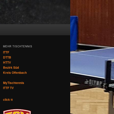
MEHR TISCHTENNIS
ITTF
DTTB
HTTV
Bezirk Süd
Kreis Offenbach
MyTischtennis
ITTF TV
click tt