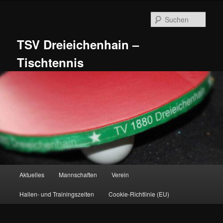
Zum
primären
Such
Inhalt
springen
TSV Dreieichenhain –
Tischtennis
Hauptmenü
Aktuelles
Mannschaften
Verein
Hallen- und Trainingszeiten
Cookie-Richtlinie (EU)