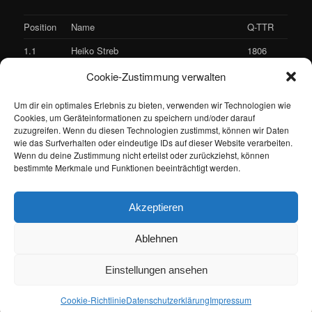
Position
Name
Q-TTR
1.1
Heiko Streb
1806
1.2
Michael Appold
1767
Cookie-Zustimmung verwalten
1.3
Marius Zwiling
1737
Um dir ein optimales Erlebnis zu bieten, verwenden wir Technologien wie
Cookies, um Geräteinformationen zu speichern und/oder darauf
1.4
Juba Aouragh (Mannschaftsführer)
1723
zuzugreifen. Wenn du diesen Technologien zustimmst, können wir Daten
wie das Surfverhalten oder eindeutige IDs auf dieser Website verarbeiten.
1.5
Thimo Heidsiek
1676
Wenn du deine Zustimmung nicht erteilst oder zurückziehst, können
bestimmte Merkmale und Funktionen beeinträchtigt werden.
1.6
Oliver Schmitz
1639
Spieler Herren 1 Vorrunde 2023/2024
Akzeptieren
Ablehnen
Einstellungen ansehen
Datenschutzerklärung
Stolz präsentiert von WordPress
Cookie-Richtlinie
Datenschutzerklärung
Impressum