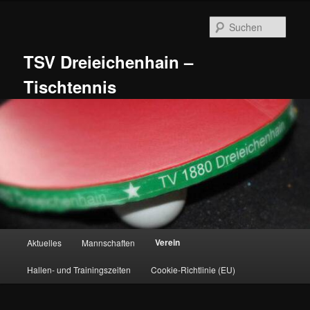
Zum
primären
Such
Inhalt
springen
TSV Dreieichenhain –
Tischtennis
Hauptmenü
Verein
Aktuelles
Mannschaften
Hallen- und Trainingszeiten
Cookie-Richtlinie (EU)