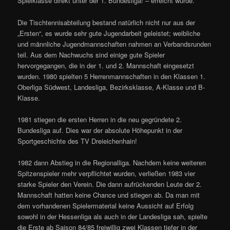
Spielklasse direkt unter der 1. Bundesliga! – erreicht wurde.
Die Tischtennisabteilung bestand natürlich nicht nur aus der
„Ersten“, es wurde sehr gute Jugendarbeit geleistet; weibliche
und männliche Jugendmannschaften nahmen an Verbandsrunden
teil. Aus dem Nachwuchs sind einige gute Spieler
hervorgegangen, die in der 1. und 2. Mannschaft eingesetzt
wurden. 1980 spielten 5 Herrenmannschaften in den Klassen 1.
Oberliga Südwest, Landesliga, Bezirksklasse, A-Klasse und B-
Klasse.
1981 stiegen die ersten Herren in die neu gegründete 2.
Bundesliga auf. Dies war der absolute Höhepunkt in der
Sportgeschichte des TV Dreieichenhain!
1982 dann Abstieg in die Regionalliga. Nachdem keine weiteren
Spitzenspieler mehr verpflichtet wurden, verließen 1983 vier
starke Spieler den Verein. Die dann aufrückenden Leute der 2.
Mannschaft hatten keine Chance und stiegen ab. Da man mit
dem vorhandenen Spielermaterial keine Aussicht auf Erfolg
sowohl in der Hessenliga als auch in der Landesliga sah, spielte
die Erste ab Saison 84/85 freiwillig zwei Klassen tiefer in der