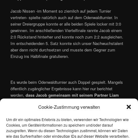
Jacob Nissen -im Moment so ziemlich auf jedem Turnier
vertreten- spielte natürlich auch auf dem Odenwaldturnier. In
seiner Dreiergruppe konnte er alle beiden Spiele locker mit 3:0
gewinnen. Im anschließenden Viertelfinale rannte Jacob einem
2:0 Rückstand hinterher und konnte noch zum 2:2 ausgleichen.
Im entscheidenden 5. Satz konnte sich unser Nachwuchstalent
aber dann nicht durchsetzen und musste dem Gegner zum
Einzug ins Halbfinale gratulieren.
Es wurde beim Odenwaldturnier auch Doppel gespielt. Mangels
öffentlich zugänglicher Ergebnisse kann hier nur berichtet
werden,
dass Jacob gemeinsam mit seinem Partner Liam
Rauck die Doppelkonkurrenz der C-Schüler gewonnen hat
–
Cookie-Zustimmung verwalten
herzlichen Glückwunsch!
Um dir ein optimales Erlebnis zu bieten, verwenden wir Technologien wie
Zu den Doppeln aus der B-Gruppe bzw. der Jugend liegen leider
Cookies, um Geräteinformationen zu speichern und/oder darauf
keine Informationen vor und werden ggf. noch nachgereicht!
zuzugreifen. Wenn du diesen Technologien zustimmst, können wir Daten
wie das Surfverhalten oder eindeutige IDs auf dieser Website verarbeiten.