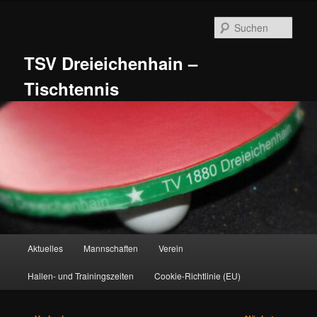
Zum
primären
Such
Inhalt
springen
TSV Dreieichenhain –
Tischtennis
Hauptmenü
Aktuelles
Mannschaften
Verein
Hallen- und Trainingszeiten
Cookie-Richtlinie (EU)
Beitragsnavigation