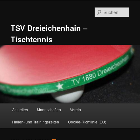
Zum
Zum
primären
sekundären
Such
Inhalt
Inhalt
springen
springen
TSV Dreieichenhain –
Tischtennis
Hauptmenü
Aktuelles
Mannschaften
Verein
Hallen- und Trainingszeiten
Cookie-Richtlinie (EU)