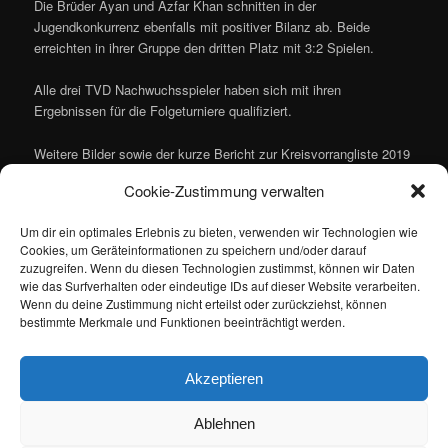
Die Brüder Ayan und Azfar Khan schnitten in der
Jugendkonkurrenz ebenfalls mit positiver Bilanz ab. Beide
erreichten in ihrer Gruppe den dritten Platz mit 3:2 Spielen.
Alle drei TVD Nachwuchsspieler haben sich mit ihren
Ergebnissen für die Folgeturniere qualifiziert.
Weitere Bilder sowie der kurze Bericht zur Kreisvorrangliste 2019
findet man unter dem folgenden Link:
Cookie-Zustimmung verwalten
https://www.httv.de/offenbach/news/data/2019/01/19/kreis-
vorranglisten-2019/
Um dir ein optimales Erlebnis zu bieten, verwenden wir Technologien wie
Cookies, um Geräteinformationen zu speichern und/oder darauf
zuzugreifen. Wenn du diesen Technologien zustimmst, können wir Daten
wie das Surfverhalten oder eindeutige IDs auf dieser Website verarbeiten.
Wenn du deine Zustimmung nicht erteilst oder zurückziehst, können
bestimmte Merkmale und Funktionen beeinträchtigt werden.
(ms / jes)
Akzeptieren
Dieser Eintrag wurde von
Maik Siebert
unter
Allgemein
veröffentlicht.
Setze ein Lesezeichen für den
Permalink
.
Ablehnen