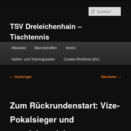
Zum
primären
Such
Inhalt
springen
TSV Dreieichenhain –
Tischtennis
Hauptmenü
Aktuelles
Mannschaften
Verein
Hallen- und Trainingszeiten
Cookie-Richtlinie (EU)
Beitragsnavigation
←
Vorheriger
Nächster
→
Zum Rückrundenstart: Vize-
Pokalsieger und