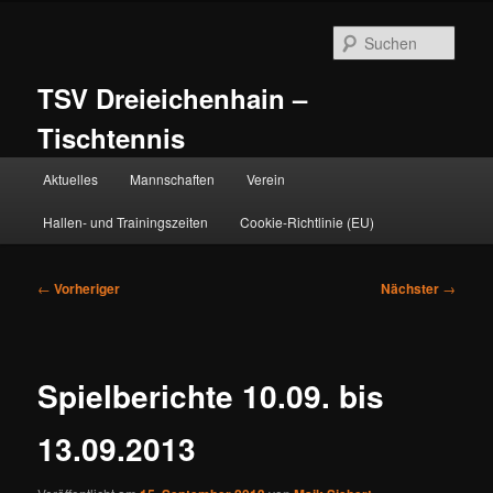
Zum
primären
Such
Inhalt
springen
TSV Dreieichenhain –
Tischtennis
Hauptmenü
Aktuelles
Mannschaften
Verein
Hallen- und Trainingszeiten
Cookie-Richtlinie (EU)
Beitragsnavigation
←
Vorheriger
Nächster
→
Spielberichte 10.09. bis
13.09.2013