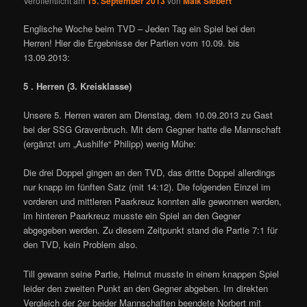
Veröffentlicht am
15. September 2013
von
Maik Siebert
Englische Woche beim TVD – Jeden Tag ein Spiel bei den
Herren! Hier die Ergebnisse der Partien vom 10.09. bis
13.09.2013:
5 . Herren (3. Kreisklasse)
Unsere 5. Herren waren am Dienstag, dem 10.09.2013 zu Gast
bei der SSG Gravenbruch. Mit dem Gegner hatte die Mannschaft
(ergänzt um „Aushilfe“ Philipp) wenig Mühe:
Die drei Doppel gingen an den TVD, das dritte Doppel allerdings
nur knapp im fünften Satz (mit 14:12). Die folgenden Einzel im
vorderen und mittleren Paarkreuz konnten alle gewonnen werden,
im hinteren Paarkreuz musste ein Spiel an den Gegner
abgegeben werden. Zu diesem Zeitpunkt stand die Partie 7:1 für
den TVD, kein Problem also.
Till gewann seine Partie, Helmut musste in einem knappen Spiel
leider den zweiten Punkt an den Gegner abgeben. Im direkten
Vergleich der 2er beider Mannschaften beendete Norbert mit