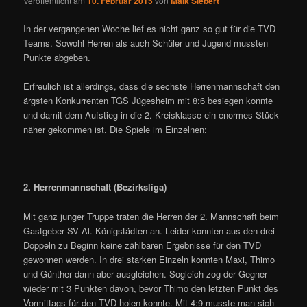
Veröffentlicht am
10. Februar 2015
von
Maik Siebert
In der vergangenen Woche lief es nicht ganz so gut für die TVD
Teams. Sowohl Herren als auch Schüler und Jugend mussten
Punkte abgeben.
Erfreulich ist allerdings, dass die sechste Herrenmannschaft den
ärgsten Konkurrenten TGS Jügesheim mit 8:6 besiegen konnte
und damit dem Aufstieg in die 2. Kreisklasse ein enormes Stück
näher gekommen ist. Die Spiele im Einzelnen:
2. Herrenmannschaft (Bezirksliga)
Mit ganz junger Truppe traten die Herren der 2. Mannschaft beim
Gastgeber SV Al. Königstädten an. Leider konnten aus den drei
Doppeln zu Beginn keine zählbaren Ergebnisse für den TVD
gewonnen werden. In drei starken Einzeln konnten Maxi, Thimo
und Günther dann aber ausgleichen. Sogleich zog der Gegner
wieder mit 3 Punkten davon, bevor Thimo den letzten Punkt des
Vormittags für den TVD holen konnte. Mit 4:9 musste man sich