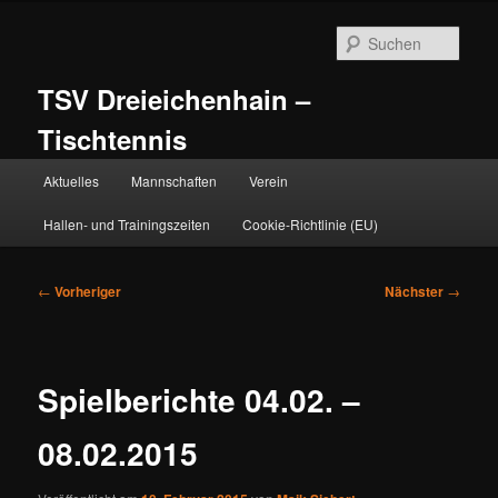
Zum
primären
Such
Inhalt
springen
TSV Dreieichenhain –
Tischtennis
Hauptmenü
Aktuelles
Mannschaften
Verein
Hallen- und Trainingszeiten
Cookie-Richtlinie (EU)
Beitragsnavigation
←
Vorheriger
Nächster
→
Spielberichte 04.02. –
08.02.2015