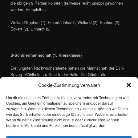
die übrigen 9 Partien konnten (teilweise recht knapp) gewonnen
werden. Es spielten:
Weiland/Sachse (1), Eckert/Linhardt, Weiland (2), Sachse (2),
Eckert (2), Linhardt (2)
B-Schülermannschaft (1. Kreisklasse)
Die jüngsten Nachwuchstalente hatten die Mannschaft der DJK-
Spvgg. Mühlheim zu Gast in der Halle. Die Gäste, die
regelkonform nur zu dritt angetreten waren, hielten sich nicht
Cookie-Zustimmung verwalten
lange zurück und gewannen 8 der 10 Spiele. Es spielten:
Um dir ein optimales Erlebnis zu bieten, verwenden wir Technologien wie
Röhl/Khan, Ayan, Röhl (1)Khan, Ayan, Lück (1), Khan, Azfar
Cookies, um Geräteinformationen zu speichern und/oder darauf
zuzugreifen. Wenn du diesen Technologien zustimmst, können wir Daten
wie das Surfverhalten oder eindeutige IDs auf dieser Website verarbeiten.
Wenn du deine Zustimmung nicht erteilst oder zurückziehst, können
bestimmte Merkmale und Funktionen beeinträchtigt werden.
(ms)