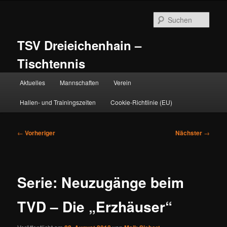
Zum
primären
Such
Inhalt
springen
TSV Dreieichenhain –
Tischtennis
Hauptmenü
Aktuelles
Mannschaften
Verein
Hallen- und Trainingszeiten
Cookie-Richtlinie (EU)
Beitragsnavigation
←
Vorheriger
Nächster
→
Serie: Neuzugänge beim
TVD – Die „Erzhäuser“