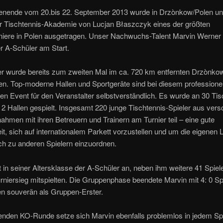
ende vom 20.bis 22. September 2013 wurde in Drzònkow/Polen unt
er Tischtennis-Akademie von Lucjan Błaszczyk eines der größten
niere in Polen ausgetragen. Unser Nachwuchs-Talent Marvin Werner 
r A-Schüler am Start.
er wurde bereits zum zweiten Mal im ca. 720 km entfernten Drzònko
n. Top-moderne Hallen und Sportgeräte sind bei diesem professionel
ten Event für den Veranstalter selbstverständlich. Es wurde an 30 Ti
uf 2 Hallen gespielt. Insgesamt 220 junge Tischtennis-Spieler aus ver
ahmen mit ihren Betreuern und Trainern am Turnier teil – eine gute
t, sich auf internationalem Parkett vorzustellen und um die eigenen 
ch zu anderen Spielern einzuordnen.
t in seiner Altersklasse der A-Schüler an, neben ihm weitere 41 Spieler
niersieg mitspielten. Die Gruppenphase beendete Marvin mit 4: 0 Sp
en souverän als Gruppen-Erster.
genden KO-Runde setze sich Marvin ebenfalls problemlos in jedem Spi