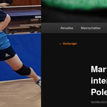
Hauptmenü
Aktuelles
Mannschaften
Beitragsnavigation
←
Vorheriger
Mar
int
Pol
Veröffentlic