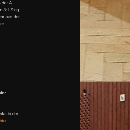
 der A-
n 3:1 Sieg
ehr aus der
ser
ler
nks in der
hier