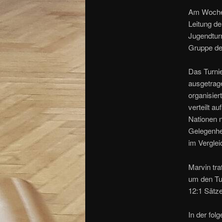
Am Wochen
Leitung d
Jugendtur
Gruppe de
Das Turni
ausgetrage
organisier
verteilt a
Nationen n
Gelegenhei
im Verglei
Marvin tra
um den Tur
12:1 Sätz
In der fol