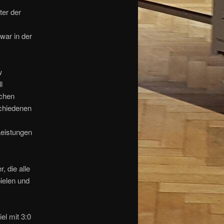
er der
war in der
w
l
schen
schiedenen
Leistungen
, die alle
ielen und
el mit 3:0