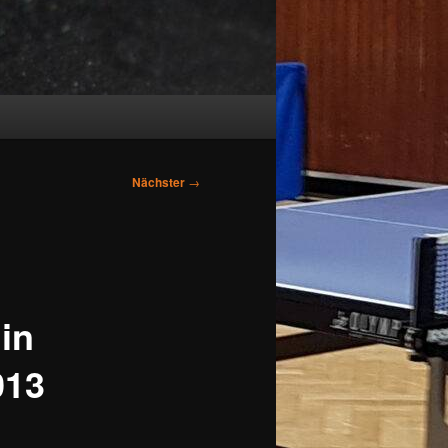
Nächster
→
in
013