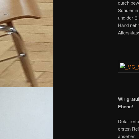
durch bevo
Schüler i
und der Ei
Hand nehme
Alterskla
Wir gratu
Ebene!
Detaillier
ersten Re
ansehen.