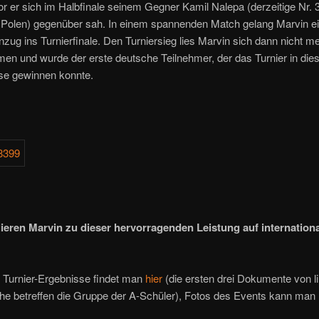
r er sich im Halbfinale seinem Gegner Kamil Nalepa (derzeitige Nr. 3
n Polen) gegenüber sah. In einem spannenden Match gelang Marvin ei
nzug ins Turnierfinale. Den Turniersieg lies Marvin sich dann nicht m
n und wurde der erste deutsche Teilnehmer, der das Turnier in die
sse gewinnen konnte.
lieren Marvin zu dieser hervorragenden Leistung auf internationa
te Turnier-Ergebnisse findet man
hier
(die ersten drei Dokumente von li
ihe betreffen die Gruppe der A-Schüler), Fotos des Events kann man