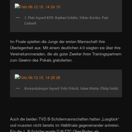
2. Platz Jugend KPE: Raphael Schäfer, Niklas Kircher, Paul
Linhardt
Im Finale spielten die Jungs der ersten Mannschaft ihre
Überlegenheit aus: Mit einem deutlichen 4:0 siegten sie über ihre
Vereinskammeraden, die als guter Zweiter ihren Trainingspartnern
zum Gewinn des Pokals gratulierten.
Kreispokalsieger Jugend: Felix Fritsch, Julian Martin, Philip Seidel
Auch die beiden TVD B-Schülermannschaften hatten „Losglück“
und mussten nicht bereits im Halbfinale gegeneinander antreten.
Für die 1. B-Schüler wurde DJK-TTC Ober-Roden als