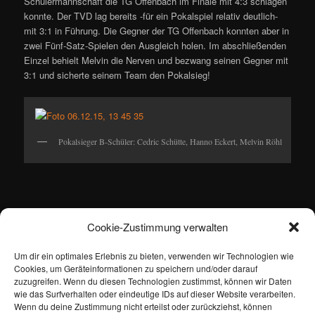
Schülermannschaft die TG Offenbach im Finale mit 4:3 schlagen
konnte. Der TVD lag bereits -für ein Pokalspiel relativ deutlich-
mit 3:1 in Führung. Die Gegner der TG Offenbach konnten aber in
zwei Fünf-Satz-Spielen den Ausgleich holen. Im abschließenden
Einzel behielt Melvin die Nerven und bezwang seinen Gegner mit
3:1 und sicherte seinem Team den Pokalsieg!
Pokalsieger B-Schüler: Cedric Schütte, Hanno Eckert, Melvin Röhl
Herzlichen Glückwunsch an alle Spieler, ihr habt den TVD würdig
Cookie-Zustimmung verwalten
vertreten!
Um dir ein optimales Erlebnis zu bieten, verwenden wir Technologien wie
Vielen Dank an die Trainer und Betreuer für euren tollen Einsatz
Cookies, um Geräteinformationen zu speichern und/oder darauf
in der Nachwuchsarbeit!
zuzugreifen. Wenn du diesen Technologien zustimmst, können wir Daten
wie das Surfverhalten oder eindeutige IDs auf dieser Website verarbeiten.
Wenn du deine Zustimmung nicht erteilst oder zurückziehst, können