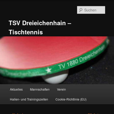
Zum
primären
Such
Inhalt
springen
TSV Dreieichenhain –
Tischtennis
Hauptmenü
Aktuelles
Mannschaften
Verein
Hallen- und Trainingszeiten
Cookie-Richtlinie (EU)
Beitragsnavigation