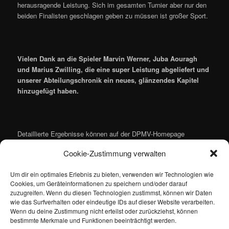
herausragende Leistung. Sich im gesamten Turnier aber nur den
beiden Finalisten geschlagen geben zu müssen ist großer Sport.
Vielen Dank an die Spieler Marvin Werner, Juba Aouragh
und Marius Zwilling, die eine super Leistung abgeliefert und
unserer Abteilungschronik ein neues, glänzendes Kapitel
hinzugefügt haben.
Detaillierte Ergebnisse können auf der DPMV-Homepage
(
https://www.dpmv2014.de/neu/index.php/ergebnisse.html
)
Cookie-Zustimmung verwalten
abgerufen werden. Der Durchführer GSV Fröndenberg
(
https://www.gsv-tt.de/
) hat zusätzlich noch eine Bildergalerie
Um dir ein optimales Erlebnis zu bieten, verwenden wir Technologien wie
online gestellt:
https://dpmv2014.de/piwigo/
– viel Spaß beim
Cookies, um Geräteinformationen zu speichern und/oder darauf
Stöbern!
zuzugreifen. Wenn du diesen Technologien zustimmst, können wir Daten
wie das Surfverhalten oder eindeutige IDs auf dieser Website verarbeiten.
Wenn du deine Zustimmung nicht erteilst oder zurückziehst, können
bestimmte Merkmale und Funktionen beeinträchtigt werden.