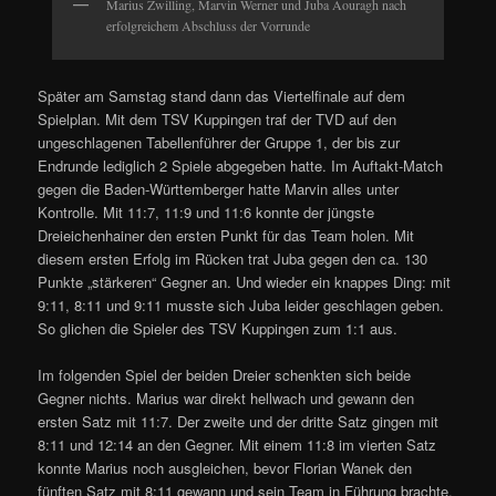
Marius Zwilling, Marvin Werner und Juba Aouragh nach
erfolgreichem Abschluss der Vorrunde
Später am Samstag stand dann das Viertelfinale auf dem
Spielplan. Mit dem TSV Kup­pingen traf der TVD auf den
ungeschlagenen Tabellenführer der Gruppe 1, der bis zur
Endrunde lediglich 2 Spiele abgegeben hatte. Im Auftakt-Match
gegen die Baden-Württemberger hatte Marvin alles unter
Kontrolle. Mit 11:7, 11:9 und 11:6 konnte der jüngste
Dreieichenhainer den ersten Punkt für das Team holen. Mit
diesem ersten Erfolg im Rücken trat Juba gegen den ca. 130
Punkte „stärkeren“ Gegner an. Und wieder ein knappes Ding: mit
9:11, 8:11 und 9:11 musste sich Juba leider geschlagen geben.
So glichen die Spieler des TSV Kuppingen zum 1:1 aus.
Im folgenden Spiel der beiden Dreier schenkten sich beide
Gegner nichts. Marius war direkt hellwach und gewann den
ersten Satz mit 11:7. Der zweite und der dritte Satz gingen mit
8:11 und 12:14 an den Gegner. Mit einem 11:8 im vierten Satz
konnte Marius noch ausgleichen, bevor Florian Wanek den
fünften Satz mit 8:11 gewann und sein Team in Führung brachte.