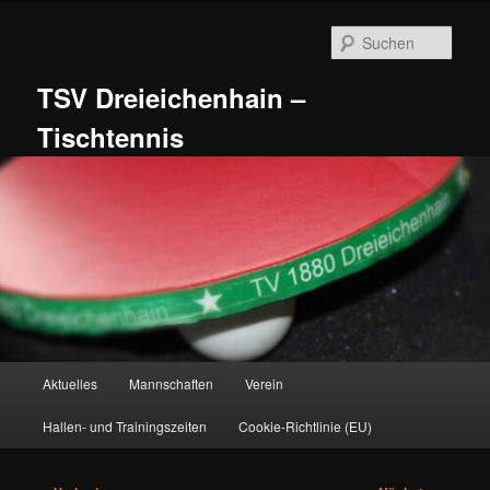
Zum
primären
Such
Inhalt
springen
TSV Dreieichenhain –
Tischtennis
Hauptmenü
Aktuelles
Mannschaften
Verein
Hallen- und Trainingszeiten
Cookie-Richtlinie (EU)
Beitragsnavigation