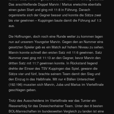
Das anschließende Doppel Marvin / Marius erwischte ebenfalls
einen guten Start und ging mit 11:8 in Führung. Danach
organisierte sich der Gegner besser und konnte die Sätze zwei
bis vier gewinnen – Kuppingen baute damit die Führung auf 1:3
aus.
Die Hoffnungen, doch noch eine Runde weiter zu kommen lagen
nun auf unserem Youngster Marvin. Gegen den an Nummer eins
gesetzten Spieler gab es ein Match auf hohem Niveau zu sehen.
Marvin konnte schnell den ersten Satz mit 11:6 gewinnen. Satz
Nummer zwei ging mit 11:13 an den Gegner, bevor Marvin den
dritten Satz mit 11:7 gewinnen konnte. In Rückstand liegend
drehte der Einser des TSV Kuppingen das Spiel, gewann die
Sätze vier und fünf, brachte seinem Team damit den Sieg und
den Einzug in das Halbfinale. Mit nur 4 Bällen Unterschied
(192:196) mussten sich Marvin, Juba und Marius im Viertelfinale
geschlagen geben.
Trotz des Ausscheidens im Viertelfinale war das Turnier ein
Riesenerfolg für das Dreieichenhainer Team. Unter den 8 besten
BOL-Mannschaften im bundesweiten Vergleich zu landen ist eine