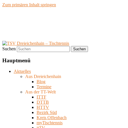
Zum primären Inhalt springen
TSV Dreieichenhain –
Tischtennis
Suchen
Hauptmenü
Aktuelles
Aus Dreieichenhain
Blog
Termine
Aus der TT-Welt
ITTF
DTTB
HTTV
Bezirk Süd
Kreis Offenbach
myTischtennis
itTV