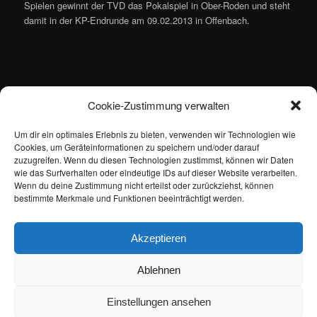
Spielen gewinnt der TVD das Pokalspiel in Ober-Roden und steht
damit in der KP-Endrunde am 09.02.2013 in Offenbach.
Cookie-Zustimmung verwalten
Ergebnis-Übersicht:
Um dir ein optimales Erlebnis zu bieten, verwenden wir Technologien wie
Cookies, um Geräteinformationen zu speichern und/oder darauf
zuzugreifen. Wenn du diesen Technologien zustimmst, können wir Daten
wie das Surfverhalten oder eindeutige IDs auf dieser Website verarbeiten.
Wenn du deine Zustimmung nicht erteilst oder zurückziehst, können
bestimmte Merkmale und Funktionen beeinträchtigt werden.
(ms)
Akzeptieren
Dieser Eintrag wurde von
Maik Siebert
unter
Allgemein
veröffentlicht.
Setze ein Lesezeichen für den
Permalink
.
Ablehnen
Einstellungen ansehen
Datenschutzerklärung
Stolz präsentiert von WordPress