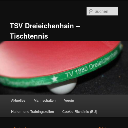
Zum
primären
Such
Inhalt
springen
TSV Dreieichenhain –
Tischtennis
Hauptmenü
Aktuelles
Mannschaften
Verein
Hallen- und Trainingszeiten
Cookie-Richtlinie (EU)
Beitragsnavigation