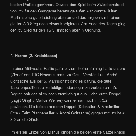
beiden Partien gewinnen. Obwohl das Spiel beim Zwischenstand
von 7:2 für den Gastgeber bereits gelaufen war konnte Julian
Martin seine gute Leistung abrufen und das Ergebnis mit einem
glatten 3:0 Sieg noch etwas korrigieren. Am Ende des Tages ging
der 7:3 Sieg für den TSK Rimbach aber in Ordnung.
4. Herren [2. Kreisklasse]
In einer Mittwochs-Partie parallel zum Herrentraining hatte unsere
„Vierte“ den TTC Heusenstamm zu Gast. Verstärkt um André
Goltzsche aus der 5. Mannschaft ging es darum, die gute
Tabellenposition zu verteidigen oder sogar zu verbessern. Zu
Beginn sah das alles noch ziemlich gut aus – das erste Doppel
(Jagjit Singh / Marius Werner) konnte man noch mit 3:2
gewinnen. Die beiden anderen Doppel (Sebastian & Maximilian
Otte / Felix Pfannemüller & André Goltzsche) gingen mit 3:1 bzw.
3:0 an die Gäste.
Im ersten Einzel von Marius gingen die beiden erste Sätze knapp