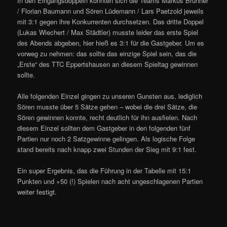
In den Eingangsdoppeln konnten sich die Teams Markus Brunner
/ Florian Baumann und Sören Lüdemann / Lars Paetzold jeweils
mit 3:1 gegen ihre Konkurrenten durchsetzen. Das dritte Doppel
(Lukas Wiechert / Max Städtler) musste leider das erste Spiel
des Abends abgeben, hier hieß es 3:1 für die Gastgeber. Um es
vorweg zu nehmen: das sollte das einzige Spiel sein, das die
„Erste“ des TTC Eppertshausen an diesem Spieltag gewinnen
sollte.
Alle folgenden Einzel gingen zu unseren Gunsten aus, lediglich
Sören musste über 5 Sätze gehen – wobei die drei Sätze, die
Sören gewinnen konnte, recht deutlich für ihn ausfielen. Nach
diesem Einzel sollten dem Gastgeber in den folgenden fünf
Partien nur noch 2 Satzgewinne gelingen. Als logische Folge
stand bereits nach knapp zwei Stunden der Sieg mit 9:1 fest.
Ein super Ergebnis, das die Führung in der Tabelle mit 15:1
Punkten und +50 (!) Spielen nach acht ungeschlagenen Partien
weiter festigt.