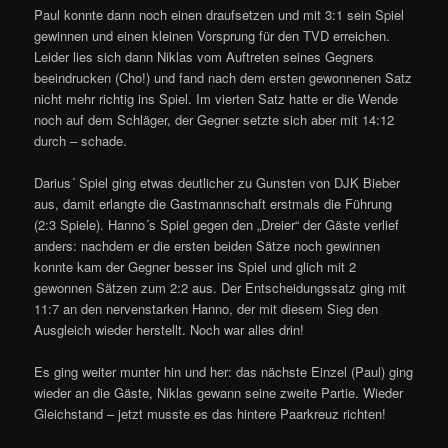
Paul konnte dann noch einen draufsetzen und mit 3:1 sein Spiel
gewinnen und einen kleinen Vorsprung für den TVD erreichen.
Leider lies sich dann Niklas vom Auftreten seines Gegners
beeindrucken (Cho!) und fand nach dem ersten gewonnenen Satz
nicht mehr richtig ins Spiel. Im vierten Satz hatte er die Wende
noch auf dem Schläger, der Gegner setzte sich aber mit 14:12
durch – schade.
Darius´ Spiel ging etwas deutlicher zu Gunsten von DJK Bieber
aus, damit erlangte die Gastmannschaft erstmals die Führung
(2:3 Spiele). Hanno´s Spiel gegen den „Dreier“ der Gäste verlief
anders: nachdem er die ersten beiden Sätze noch gewinnen
konnte kam der Gegner besser ins Spiel und glich mit 2
gewonnen Sätzen zum 2:2 aus. Der Entscheidungssatz ging mit
11:7 an den nervenstarken Hanno, der mit diesem Sieg den
Ausgleich wieder herstellt. Noch war alles drin!
Es ging weiter munter hin und her: das nächste Einzel (Paul) ging
wieder an die Gäste, Niklas gewann seine zweite Partie. Wieder
Gleichstand – jetzt musste es das hintere Paarkreuz richten!