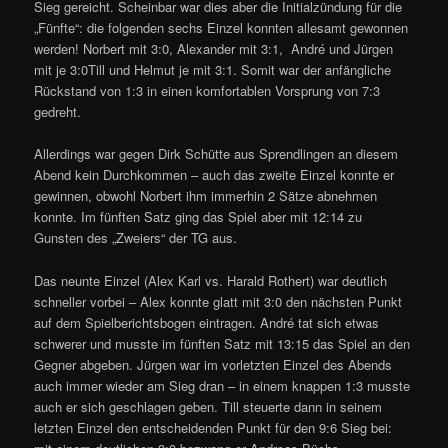
Sieg gereicht. Scheinbar war dies aber die Initialzündung für die
„Fünfte“: die folgenden sechs Einzel konnten allesamt gewonnen
werden! Norbert mit 3:0, Alexander mit 3:1, André und Jürgen
mit je 3:0Till und Helmut je mit 3:1. Somit war der anfängliche
Rückstand von 1:3 in einen komfortablen Vorsprung von 7:3
gedreht.
Allerdings war gegen Dirk Schütte aus Sprendlingen an diesem
Abend kein Durchkommen – auch das zweite Einzel konnte er
gewinnen, obwohl Norbert ihm immerhin 2 Sätze abnehmen
konnte. Im fünften Satz ging das Spiel aber mit 12:14 zu
Gunsten des „Zweiers“ der TG aus.
Das neunte Einzel (Alex Karl vs. Harald Rothert) war deutlich
schneller vorbei – Alex konnte glatt mit 3:0 den nächsten Punkt
auf dem Spielberichtsbogen eintragen. André tat sich etwas
schwerer und musste im fünften Satz mit 13:15 das Spiel an den
Gegner abgeben. Jürgen war im vorletzten Einzel des Abends
auch immer wieder am Sieg dran – in einem knappen 1:3 musste
auch er sich geschlagen geben. Till steuerte dann in seinem
letzten Einzel den entscheidenden Punkt für den 9:6 Sieg bei: