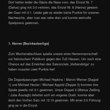
Dort hatten leider die Gäste die Nase vorn: das Einzel Nr. 7
(Darius) ging mit 3:0 verloren, das Einzel Nr. 8 (Hanno) gewann
der Gast mit 3:1. Leider gab es wieder keine Punkte für unseren
Nachwuchs, aber man war nahe dran und konnte wertvolle
Spielpraxis gewinnen.
1. Herren [Bezirksoberliga]
Zum Wochenabschluss spielte unsere erste Herrenmannschaft
vor heimischem Publikum gegen den TuS Hausen. Um noch eine
Chance auf das Erreichen des Saisonziels „Verbandsliga“ zu
haben mussten zwei Punkte her!
Die Doppelpaarungen Michael Hopkins / Marvin Werner (Doppel
1) und Michael Heuter / Michael Appold (Doppel 3) konnten ihre
Spiele jeweils mit 3:1 gewinnen. Unser Doppel 2 (Marius Zwilling
/ Juba Aouragh) lieferten sich ein engeres Duell, konnte aber
doch den fünften Satz mit 12:10 gewinnen. Mit einer 3:0 Führung
ging es in die Einzel.