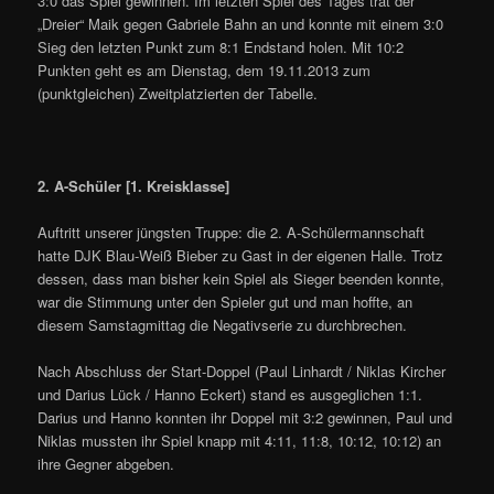
3:0 das Spiel gewinnen. Im letzten Spiel des Tages trat der
„Dreier“ Maik gegen Gabriele Bahn an und konnte mit einem 3:0
Sieg den letzten Punkt zum 8:1 Endstand holen. Mit 10:2
Punkten geht es am Dienstag, dem 19.11.2013 zum
(punktgleichen) Zweitplatzierten der Tabelle.
2. A-Schüler [1. Kreisklasse]
Auftritt unserer jüngsten Truppe: die 2. A-Schülermannschaft
hatte DJK Blau-Weiß Bieber zu Gast in der eigenen Halle. Trotz
dessen, dass man bisher kein Spiel als Sieger beenden konnte,
war die Stimmung unter den Spieler gut und man hoffte, an
diesem Samstagmittag die Negativserie zu durchbrechen.
Nach Abschluss der Start-Doppel (Paul Linhardt / Niklas Kircher
und Darius Lück / Hanno Eckert) stand es ausgeglichen 1:1.
Darius und Hanno konnten ihr Doppel mit 3:2 gewinnen, Paul und
Niklas mussten ihr Spiel knapp mit 4:11, 11:8, 10:12, 10:12) an
ihre Gegner abgeben.