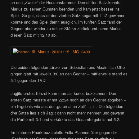
an den „Zweier“ der Heusenstammer. Den dritten Satz konnte
Marius zu seinen Gunsten beenden und kam jetzt besser ins
Spiel. So gut, dass er den vierten Satz sogar mit 11:2 gewinnen
konnte und das Spiel damit ausglich. Im fünften Satz fand der
Gegner aber wieder zu seiner Stärke zurück und nahm Marius
diesen Satz mit 12:10 ab.
Die beiden folgenden Einzel von Sebastian und Maximilian Otte
gingen glatt mit jeweils 3:0 an den Gegner – mittlerweile stand es
5:1 gegen den TVD!
Jagjits erstes Einzel kann man als kurios bezeichnen. Den
ersten Satz musste er mit 22:24 noch an den Gegner abgeben –
ein Ergebnis wie aus der „guten alten Zeit“ : ) . Die folgenden
drei Sätze lies sich Jagjit dann nicht mehr nehmen und gewann
die Partie mit 3:1 und verkürzte das Gesamtergebnis auf 5:2.
Im hinteren Paarkreuz spielte Felix Pfannemüller gegen der
„Sechser“ der Gäste. Nachdem der erste Satz deutlich zu