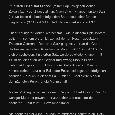
Im ersten Einzel trat Michael „Mike“ Hopkins gegen Adnan
Zeidan (auf Pos. 2 gesetzt) an. Nach einem knappen ersten Satz
(11:13) fielen die beiden folgenden Sätze deutlicher für den
Gegner aus (6:11 und 6:11). TuS Hausen verkürzte auf 3:1.
Unser Youngster Marvin Werner traf – wie in diesem Spielsystem
üblich- in seinem ersten Einzel auf den an Pos. 1 gesetzten
Thorsten Germann. Der erste Satz ging mit 7:11 an die Gäste,
die beiden nächsten Sätze konnte Marvin mit 11:7 und 11:9 für
sich entscheiden. Im vierten Satz wurde es wieder knapp – mit
11:13 fiel dieser an den Gegner und zwang Marvin in den
Entscheidungssatz. Ein Blick in die Statistik verrät: Marvin
konnte bisher in 2/3 aller Fälle den Entscheidungssatz erfolgreich
beenden. So auch in diesem Fall – mit 11:6 realisierte Marvin
den nächsten Punkt für die Mannschaft.
Marius Zwilling hatten mit seinem Gegner (Robert Gleich, Pos. 4)
weniger Mühe, er gewann mit 3:0 sicher und routiniert den
nächsten Punkt zum 5:1 Zwischenstand.
Als nächstes trat Juba Aouragh im mittleren Paarkreuz an. Sein