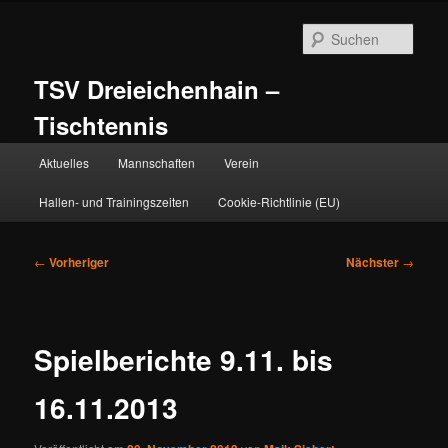
Zum
primären
Such
Inhalt
springen
TSV Dreieichenhain –
Tischtennis
Hauptmenü
Aktuelles
Mannschaften
Verein
Hallen- und Trainingszeiten
Cookie-Richtlinie (EU)
Beitragsnavigation
←
Vorheriger
Nächster
→
Spielberichte 9.11. bis
16.11.2013