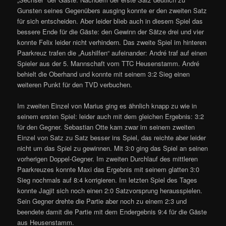
Gunsten seines Gegenübers ausging konnte er den zweiten Satz
für sich entscheiden. Aber leider blieb auch in diesem Spiel das
bessere Ende für die Gäste: den Gewinn der Sätze drei und vier
konnte Felix leider nicht verhindern. Das zweite Spiel im hinteren
Paarkreuz trafen die „Aushilfen“ aufeinander: André traf auf einen
Spieler aus der 5. Mannschaft vom TTC Heusenstamm. André
behielt die Oberhand und konnte mit seinem 3:2 Sieg einen
weiteren Punkt für den TVD verbuchen.
Im zweiten Einzel von Marius ging es ähnlich knapp zu wie in
seinem ersten Spiel: leider auch mit dem gleichen Ergebnis: 3:2
für den Gegner. Sebastian Otte kam zwar im seinem zweiten
Einzel von Satz zu Satz besser ins Spiel, das reichte aber leider
nicht um das Spiel zu gewinnen. Mit 3:0 ging das Spiel an seinen
vorherigen Doppel-Gegner. Im zweiten Durchlauf des mittleren
Paarkreuzes konnte Maxi das Ergebnis mit seinem glatten 3:0
Sieg nochmals auf 8:4 korrigieren. Im letzten Spiel des Tages
konnte Jagjit sich noch einen 2:0 Satzvorsprung herausspielen.
Sein Gegner drehte die Partie aber noch zu einem 2:3 und
beendete damit die Partie mit dem Endergebnis 9:4 für die Gäste
aus Heusenstamm.