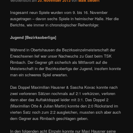
Veröffentlicht am
20. November 2013
von
Maik Siebert
Insgesamt neun Spiele wurden vom 9. bis 16. November
ausgetragen – davon sechs Spiele in heimischer Halle. Hier die
Berichte, wie immer in chronologischer Reihenfolge:
Jugend [Bezirksoberliga]
Während in Obertshausen die Bezirkseinzelmeisterschaft der
Erwachsenen lief war unser Nachwuchs zu Gast beim TSK
Rimbach. Der Gegner gilt sicherlich als Mitfavorit auf die
Meisterschaft in der Bezirksoberliga der Jugend, insofern konnte
man ein schweres Spiel erwarten.
Das Doppel Maximilian Hausner & Sascha Kovac konnte nach
zwei verlorenen Sätzen nochmals auf 2:1 verkürzen, verloren
dann aber das Auftaktdoppel leider mit 3:1. Das Doppel 2
(Maximilian Otte & Julian Martin) konnte den 2:0 Rückstand im
vierten Satz noch zum 2:2 ausgleichen, mussten sich aber auch
dem Gegner aus Rimbach geschlagen geben.
In den folgenden acht Einzeln konnte nur Maxi Hausner seine