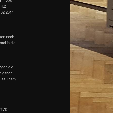
 4:2
9.02.2014
hten noch
al in die
.
gen die
d gaben
. Das Team
s TVD