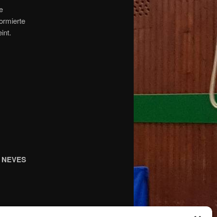
e
formierte
int.
ra NEVES