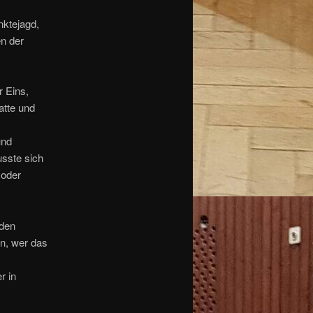
nktejagd,
n der
 Eins,
atte und
und
usste sich
 oder
iden
n, wer das
r in