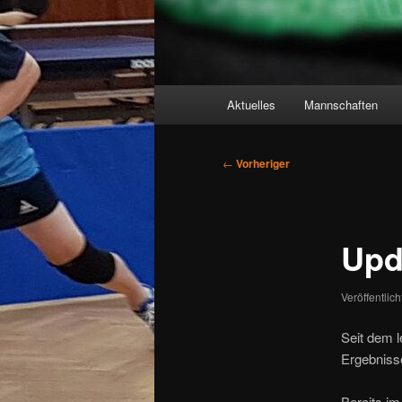
Hauptmenü
Aktuelles
Mannschaften
Beitragsnavigation
←
Vorheriger
Upd
Veröffentlic
Seit dem l
Ergebniss
Bereits i