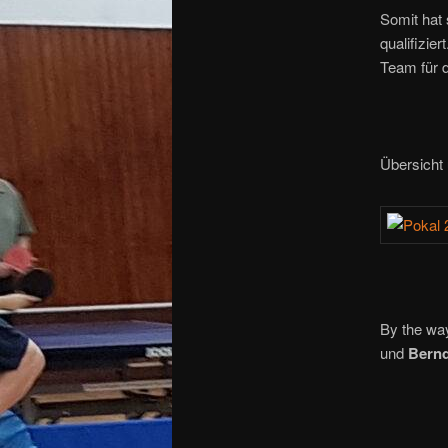
Somit hat 
qualifizie
Team für 
Übersicht
By the wa
und
Bern