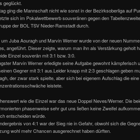
s geglückt.
 ging die Mannschaft nicht wie sonst in der Bezirksoberliga auf Pu
etzte sich im Pokalwettbewerb souveränen gegen den Tabellenzweite
ruppe der BOL TSV Nieder-Ramstadt durch.
um Juba Aouragh und Marvin Werner wurde von der neuen Nummer
es, angeführt. Dieser zeigte, warum man ihn als Verstärkung geholt h
de Einzel souverän mit 3:1 bzw. 3:0.
gster Marvin Werner erledigte seine Aufgabe gewohnt kämpferisch 
seinen Gegner mit 3:1 aus.Leider knapp mit 2:3 geschlagen geben m
gh, der zwar stark spielte, aber sich bei eigenem Aufschlag die eine
nzentrationsschwäche leistete.
ehenswert wie die Einzel war das neue Doppel Neves/Werner. Die be
armonierten phasenweise sehr gut uns ließen keine Zweifel aufkomme
sich entscheiden würde.
dergebnis von 4:1 war der Sieg nie in Gefahr, obwohl sich die Gegne
zung wohl mehr Chancen ausgerechnet haben dürften.