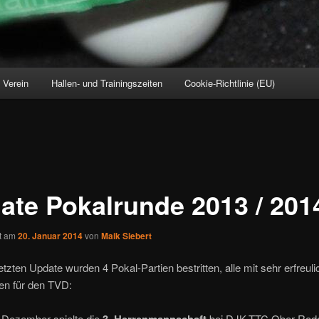
Verein
Hallen- und Trainingszeiten
Cookie-Richtlinie (EU)
ate Pokalrunde 2013 / 201
ht am
20. Januar 2014
von
Maik Siebert
etzten Update wurden 4 Pokal-Partien bestritten, alle mit sehr erfreul
en für den TVD:
m Dezember spielte die
bei DJK-TTC Ober-Rod