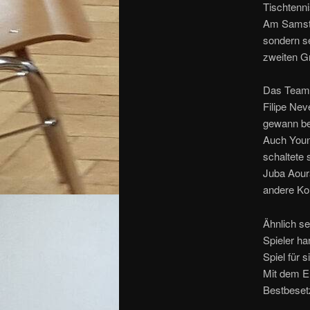
Tischtenni
Am Samstag
sondern s
zweiten G
Das Team 
Filipe Nev
gewann bei
Auch Youn
schaltete 
Juba Aoura
andere Ko
Ähnlich s
Spieler h
Spiel für 
Mit dem En
Bestbeset