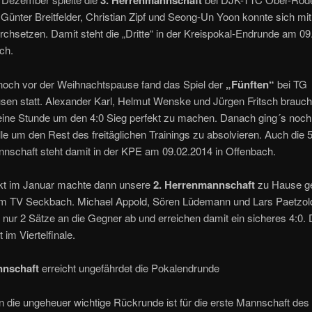
3. Herrenmannschaft
ünter Breitfelder, Christian Zipf und Seong-Un Yoon konnte sich mit
rchsetzen. Damit steht die „Dritte“ in der Kreispokal-Endrunde am 0
ch.
 noch vor der Weihnachtspause fand das Spiel der
„Fünften“
bei TG
sen statt. Alexander Karl, Helmut Wenske und Jürgen Fritsch brauc
eine Stunde um den 4:0 Sieg perfekt zu machen. Danach ging´s nochm
le um den Rest des freitäglichen Trainings zu absolvieren. Auch die 5
nschaft steht damit in der KPE am 09.02.2014 in Offenbach.
kt im Januar machte dann unsere
2. Herrenmannschaft
zu Hause ge
om TV Seckbach. Michael Appold, Sören Lüdemann und Lars Paetzol
nur 2 Sätze an die Gegner ab und erreichen damit ein sicheres 4:0
 im Viertelfinale.
nnschaft
erreicht ungefährdet die Pokalendrunde
in die ungeheuer wichtige Rückrunde ist für die erste Mannschaft de