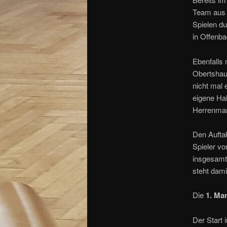
Team aus G
Spielen du
in Offenba
Ebenfalls
Obertshau
nicht mal 
eigene Hal
Herrenman
Den Aufta
Spieler v
insgesamt 
steht damit
Die
1. Ma
Der Start 