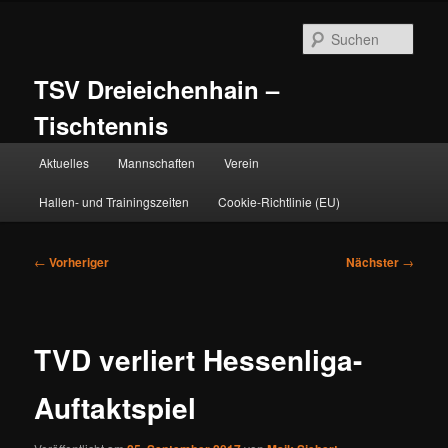
Zum
primären
Such
Inhalt
springen
TSV Dreieichenhain –
Tischtennis
Hauptmenü
Aktuelles
Mannschaften
Verein
Hallen- und Trainingszeiten
Cookie-Richtlinie (EU)
Beitragsnavigation
←
Vorheriger
Nächster
→
TVD verliert Hessenliga-
Auftaktspiel