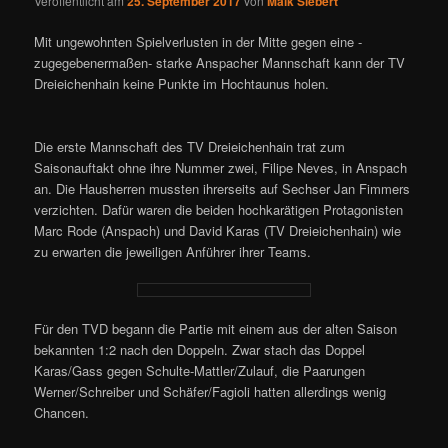
Veröffentlicht am
25. September 2017
von
Maik Siebert
Mit ungewohnten Spielverlusten in der Mitte gegen eine -
zugegebenermaßen- starke Anspacher Mannschaft kann der TV
Dreieichenhain keine Punkte im Hochtaunus holen.
Die erste Mannschaft des TV Dreieichenhain trat zum
Saisonauftakt ohne ihre Nummer zwei, Filipe Neves, in Anspach
an. Die Hausherren mussten ihrerseits auf Sechser Jan Fimmers
verzichten. Dafür waren die beiden hochkarätigen Protagonisten
Marc Rode (Anspach) und David Karas (TV Dreieichenhain) wie
zu erwarten die jeweiligen Anführer ihrer Teams.
Für den TVD begann die Partie mit einem aus der alten Saison
bekannten 1:2 nach den Doppeln. Zwar stach das Doppel
Karas/Gass gegen Schulte-Mattler/Zulauf, die Paarungen
Werner/Schreiber und Schäfer/Fagioli hatten allerdings wenig
Chancen.