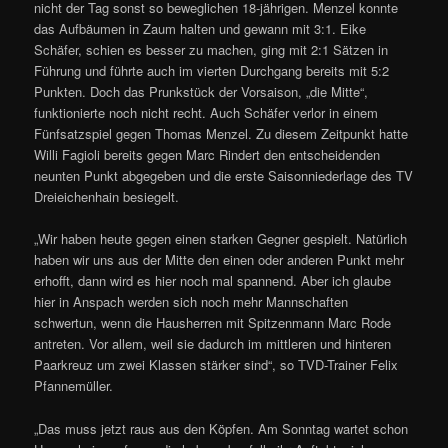
nicht der Tag sonst so beweglichen 18-jährigen. Menzel konnte
das Aufbäumen in Zaum halten und gewann mit 3:1. Eike
Schäfer, schien es besser zu machen, ging mit 2:1 Sätzen in
Führung und führte auch im vierten Durchgang bereits mit 5:2
Punkten. Doch das Prunkstück der Vorsaison, „die Mitte“,
funktionierte noch nicht recht. Auch Schäfer verlor in einem
Fünfsatzspiel gegen Thomas Menzel. Zu diesem Zeitpunkt hatte
Willi Fagioli bereits gegen Marc Rindert den entscheidenden
neunten Punkt abgegeben und die erste Saisonniederlage des TV
Dreieichenhain besiegelt.
„Wir haben heute gegen einen starken Gegner gespielt. Natürlich
haben wir uns aus der Mitte den einen oder anderen Punkt mehr
erhofft, dann wird es hier noch mal spannend. Aber ich glaube
hier in Anspach werden sich noch mehr Mannschaften
schwertun, wenn die Hausherren mit Spitzenmann Marc Rode
antreten. Vor allem, weil sie dadurch im mittleren und hinteren
Paarkreuz um zwei Klassen stärker sind“, so TVD-Trainer Felix
Pfannemüller.
„Das muss jetzt raus aus den Köpfen. Am Sonntag wartet schon