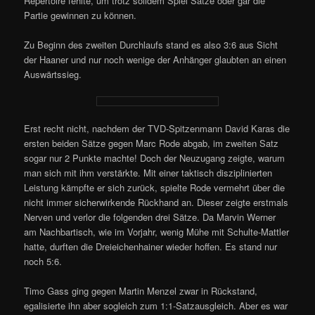
Repertoire fehlte, um trotz solidem Spiel Sätze oder gar die
Partie gewinnen zu können.
Zu Beginn des zweiten Durchlaufs stand es also 3:6 aus Sicht
der Haaner und nur noch wenige der Anhänger glaubten an einen
Auswärtssieg.
Erst recht nicht, nachdem der TVD-Spitzenmann David Karas die
ersten beiden Sätze gegen Marc Rode abgab, im zweiten Satz
sogar nur 2 Punkte machte! Doch der Neuzugang zeigte, warum
man sich mit ihm verstärkte. Mit einer taktisch disziplinierten
Leistung kämpfte er sich zurück, spielte Rode vermehrt über die
nicht immer sicherwirkende Rückhand an. Dieser zeigte erstmals
Nerven und verlor die folgenden drei Sätze. Da Marvin Werner
am Nachbartisch, wie im Vorjahr, wenig Mühe mit Schulte-Mattler
hatte, durften die Dreieichenhainer wieder hoffen. Es stand nur
noch 5:6.
Timo Gass ging gegen Martin Menzel zwar in Rückstand,
egalisierte ihn aber sogleich zum 1:1-Satzausgleich. Aber es war