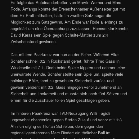
Es folgte das Aufeinandertreffen von Marvin Werner und Marc
Rode. Anfangs konnte der Dreieichenhainer Außenseiter gut mit
dem Ex-Profi mithalten, hatte im zweiten Satz sogar die
Möglichkeit zum Satzgewinn. Am Ende war Rode allerdings zu
abgeklärt um eine Überraschung zuzulassen. Ebenso klar konnte
David Karas sein Spiel gegen Schulte-Mattler zum 2:4
Zwischenstand gewinnen.
Das mittlere Paarkreuz war nun an der Reihe. Während Eike
Schäfer schnell 0:2 in Rückstand geriet, führte Timo Gass in
Windeseile mit 2:1. Doch beide Spiele kippten und nahmen eine
unerwartete Wende. Schäfer stellte sein Spiel um, spielte viele
halblange Bälle, fand zu gewohnter Sicherheit zurück und
gewann verdient mit 3:2. Gass hingegen verlor zunehmend an
Sicherheit und Lockerheit und musste sich nach fünf Sätzen und
einem für die Zuschauer tollen Spiel geschlagen geben.
Im hinteren Paarkreuz war TVD-Neuzugang Willi Fagioli
ungewohnt chancenlos gegen Stefan Zulauf und verlor mit 1:3.
Ähnlich erging es Florian Schreiber, dem gegen den
regionalligaerfahrenen Marc Rindert ein tödlicher Ball im