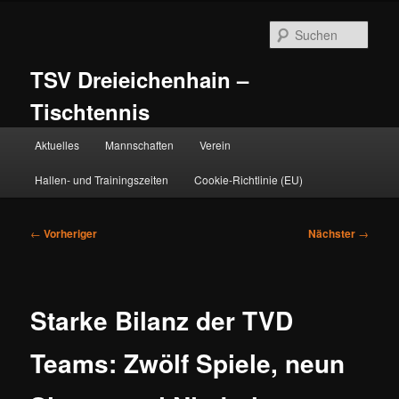
Zum
primären
Such
Inhalt
springen
TSV Dreieichenhain –
Tischtennis
Hauptmenü
Aktuelles
Mannschaften
Verein
Hallen- und Trainingszeiten
Cookie-Richtlinie (EU)
Beitragsnavigation
←
Vorheriger
Nächster
→
Starke Bilanz der TVD
Teams: Zwölf Spiele, neun