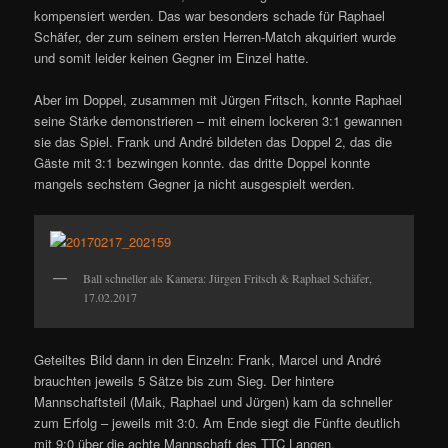
kompensiert werden. Das war besonders schade für Raphael
Schäfer, der zum seinem ersten Herren-Match akquiriert wurde
und somit leider keinen Gegner im Einzel hatte.
Aber im Doppel, zusammen mit Jürgen Fritsch, konnte Raphael
seine Stärke demonstrieren – mit einem lockeren 3:1 gewannen
sie das Spiel. Frank und André bildeten das Doppel 2, das die
Gäste mit 3:1 bezwingen konnte. das dritte Doppel konnte
mangels sechstem Gegner ja nicht ausgespielt werden.
Ball schneller als Kamera: Jürgen Fritsch & Raphael Schäfer,
17.02.2017
Geteiltes Bild dann in den Einzeln: Frank, Marcel und André
brauchten jeweils 5 Sätze bis zum Sieg. Der hintere
Mannschaftsteil (Maik, Raphael und Jürgen) kam da schneller
zum Erfolg – jeweils mit 3:0. Am Ende siegt die Fünfte deutlich
mit 9:0 über die achte Mannschaft des TTC Langen.