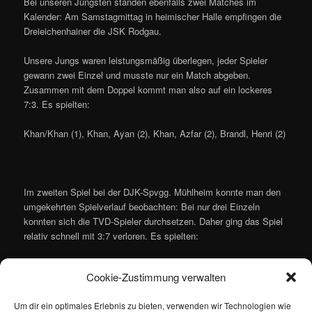
Bei unseren Jüngsten standen ebenfalls zwei Matches im
Kalender: Am Samstagmittag in heimischer Halle empfingen die
Dreieichenhainer die JSK Rodgau.
Unsere Jungs waren leistungsmäßig überlegen, jeder Spieler
gewann zwei Einzel und musste nur ein Match abgeben.
Zusammen mit dem Doppel kommt man also auf ein lockeres
7:3. Es spielten:
Khan/Khan (1), Khan, Ayan (2), Khan, Azfar (2), Brandl, Henri (2)
Im zweiten Spiel bei der DJK-Spvgg. Mühlheim konnte man den
umgekehrten Spielverlauf beobachten: Bei nur drei Einzeln
konnten sich die TVD-Spieler durchsetzen. Daher ging das Spiel
relativ schnell mit 3:7 verloren. Es spielten:
Khan/Khan, Khan, Ayan (1), Khan, Azfar (2), Brandl, Henri
Cookie-Zustimmung verwalten
Um dir ein optimales Erlebnis zu bieten, verwenden wir Technologien wie