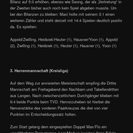
Bilanz auf 5:0 erhöhen, ebenso wie Seong, der als „Vertretung“ in
der Zweiten bisher auch noch kein Spiel abgeben musste. Um
bei den Bilanzen zu bleiben: Maxi holte mit seinem 3:1 einen
weiteren Zähler und steht derzeit mit 14:4 Spielen deutlich positiv
da. Es spielten:
Appold/Zwilling, Heidsiek/Heuter (1), Hausner/Yoon (1), Appold
(2), Zwilling (1), Heidsiek (1), Heuter (1), Hausner (1), Yoon (1)
3. Herrenmannschaft (Kreisliga)
Auf dem Weg zur anvisierten Meisterschaft empfing die Dritte
Mannschaft am Freitagabend den Nachbarn und Tabellendritten
aus Langen. Nach zwischenzeitlichem Durchgänger blieben mit
9:4 beide Punkte beim TVD. Hervorzuheben ist hierbei die
Nervenstärke des vorderen Paarkreuzes die drei von vier
Punkten im Entscheidungssatz holten.
Zum Start gelang dem eingespielten Doppel Max/Flo ein
ungefährdeter Dreisatzsieg. Lars/Markus konnten Ihren Erfolg