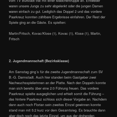
vom TV Bürstadt trat mit einer Mädchentruppe an. Entweder
waren unsere Jungs zu sehr abgelenkt oder die jungen Damen
waren einfach zu gut. Lediglich das Doppel 2 und das vordere
Paarkreuz konnten zählbare Ergebnisse einfahren. Der Rest der
Spiele ging an die Gäste. Es spielten:
Martin/Fritsch, Kovac/Klose (1), Kovac (1), Klose (1), Martin,
Fritsch
2. Jugendmannschaft (Bezirksklasse)
Am Samstag ging´s für die zweite Jugendmannschaft zum SV
B.-G. Darmstadt. Auch hier standen beim Gastgeber zwei
Nachwuchsspielerinnen an der Platte. Nach den Doppeln konnte
man sich bereits über eine 2:0 Führung freuen. Das vordere
Paarkreuz spielte ausgeglichen und erhielt somit die Führung –
das hintere Paarkreuz schloss sich dieser Vorgabe an. Nachdem
dann auch noch Florian sein zweites Einzel gewinnen konnte
stand man mit 5:2 kurz vor dem Gesamtsieg. Es brauchte dann
aber doch noch das letzte Einzel, um aus der drohenden