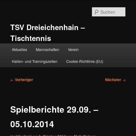
Zum
primären
Such
Inhalt
springen
TSV Dreieichenhain –
Tischtennis
Hauptmenü
Aktuelles
Mannschaften
Verein
Hallen- und Trainingszeiten
Cookie-Richtlinie (EU)
Beitragsnavigation
←
Vorheriger
Nächster
→
Spielberichte 29.09. –
05.10.2014