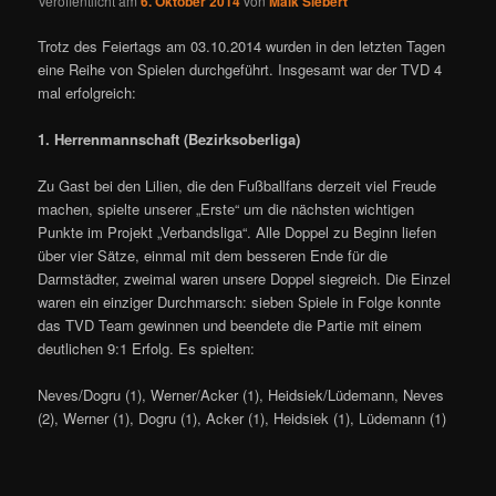
Veröffentlicht am
6. Oktober 2014
von
Maik Siebert
Trotz des Feiertags am 03.10.2014 wurden in den letzten Tagen
eine Reihe von Spielen durchgeführt. Insgesamt war der TVD 4
mal erfolgreich:
1. Herrenmannschaft (Bezirksoberliga)
Zu Gast bei den Lilien, die den Fußballfans derzeit viel Freude
machen, spielte unserer „Erste“ um die nächsten wichtigen
Punkte im Projekt „Verbandsliga“. Alle Doppel zu Beginn liefen
über vier Sätze, einmal mit dem besseren Ende für die
Darmstädter, zweimal waren unsere Doppel siegreich. Die Einzel
waren ein einziger Durchmarsch: sieben Spiele in Folge konnte
das TVD Team gewinnen und beendete die Partie mit einem
deutlichen 9:1 Erfolg. Es spielten:
Neves/Dogru (1), Werner/Acker (1), Heidsiek/Lüdemann, Neves
(2), Werner (1), Dogru (1), Acker (1), Heidsiek (1), Lüdemann (1)