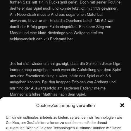
fünften Satz mit 1:4 in Rückstand geriet. Doch mit seiner Routine
drehte er das Spiel noch und konnte letztlich mit 11:9 gewinnen.
Am Nebentisch musste Andreas sogar einen Matchball
abwehren, bevor er am Ende die Oberhand beielt. Mit 6:2 war
damit der Erfolg gegen Fulda eingetütet. Ein klarer Sieg von
Marvin und eine klare Niederlage von Wolfgang stellten
schlussendlich den 7:3 Endstand her.
„Es hat sich wieder einmal gezeigt, dass die Spiele in dieser Liga
immer knapp ausgehen, auch wenn die Aufstellung vor dem Spiel
uns eine Favoritenstellung zuwies, hätte das Spiel auch 5:5
ausgehen können. Bei den knappen Erfolgen von Andreas und
mir hing der Auswärtserfolg am seidenen Faden,“ meinte
Mannschaftsführer Matthias nach dem Spiel.
Cookie-Zustimmung verwalten
Um dir ein optimales Erlebnis zu bieten, verwenden wir Technologien wie
Gehm/Dörner, Bomsdorf/Werner (1), Bomsdorf (2), Gehm (2),
Cookies, um Geräteinformationen zu speichern und/oder darauf
Dörner (1), Werner (1)
zuzugreifen. Wenn du diesen Technologien zustimmst, können wir Daten