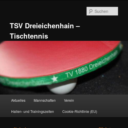
Zum
primären
Such
Inhalt
springen
TSV Dreieichenhain –
Tischtennis
Hauptmenü
Aktuelles
Mannschaften
Verein
Hallen- und Trainingszeiten
Cookie-Richtlinie (EU)
Beitragsnavigation