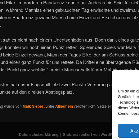
d Eike. Im vorderen Paarkreuz konnte nur Andreas ein Spiel für sic
en, während Matthias einen gebrauchten Tag erwischte und zweimal 
nteren Paarkreuz gewann Marvin beide Einzel und Eike eben das letzt
.
it sah es nicht nach einem Unentschieden aus. Doch dank eines gute
 konnten wir noch einen Punkt retten. Spieler des Spiels war Marvin
d beide Einzel gewann, Mann des Tages Eike, der am Schluss seine
 und einen ganz Punkt für uns rettete. Da Kriftel eine überragende R
 der Punkt ganz wichtig,“ meinte Mannschaftsführer Matthias nach de
kten hat unser Flagschiff jetzt zwei Punkte Vorsprung auf den Relega
Um dir ein o
unkte auf den direkten Abstiegsplatz.
Geräteinfor
Technologien
rag wurde von
Maik Siebert
unter
Allgemein
veröffentlicht. Setze ein Lesezeichen f
dieser Websi
können best
Akz
Datenschutzerklärung
Stolz präsentiert von WordPress