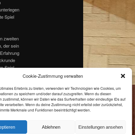
h
unterlegen
e Spiel
n zweiten
, der sein
 Erfahrung
ückrunde
m Spiel.
Cookie-Zustimmung verwalten
tionsplatz
ptimales Erlebnis zu bieten, verwenden wir Technologien wie Cookies, um
mationen zu speichern und/oder darauf zuzugreifen. Wenn du diesen
 zustimmst, können wir Daten wie das Surfverhalten oder eindeutige IDs auf
ür den
te verarbeiten. Wenn du deine Zustimmung nicht erteilst oder zurückziehst,
immte Merkmale und Funktionen beeinträchtigt werden.
eptieren
Ablehnen
Einstellungen ansehen