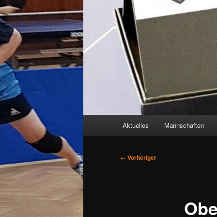
Hauptmenü
Aktuelles
Mannschaften
Beitragsnavigation
←
Vorheriger
Obe