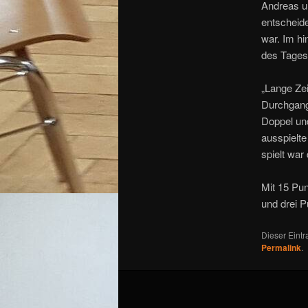
Andreas un
entscheid
war. Im hi
des Tages
„Lange Ze
Durchgangs
Doppel un
ausspielte
spielt war
Mit 15 Pun
und drei P
Dieser Eint
Permalink
.