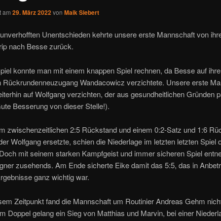
ht am
29. März 2022
von
Maik Siebert
 unverhofften Unentschieden kehrte unsere erste Mannschaft von ih
rip nach Besse zurück.
piel konnte man mit einem knappen Spiel rechnen, da Besse auf ihre
n Rückrundenneuzugang Wandacowicz verzichtete. Unsere erste Ma
iterhin auf Wolfgang verzichten, der aus gesundheitlichen Gründen 
te Besserung von dieser Stelle!).
m zwischenzeitlichen 2:5 Rückstand und einem 0:2-Satz und 1:6 Rü
der Wolfgang ersetzte, schien die Niederlage im letzten letzten Spiel
 Doch mit seinem starken Kampfgeist und immer sicheren Spiel entne
gner zusehends. Am Ende sicherte Eike damit das 5:5, das in Anbetr
rgebnisse ganz wichtig war.
sem Zeitpunkt fand die Mannschaft um Routinier Andreas Gehm nicht 
 Im Doppel gelang ein Sieg von Matthias und Marvin, bei einer Nieder