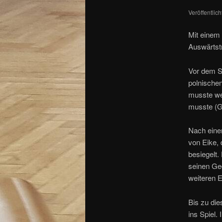
Veröffentlic
Mit einem
Auswärtst
Vor dem S
polnische
musste we
musste (Gu
Nach eine
von Eike, 
besiegelt.
seinen Ge
weiteren E
Bis zu die
ins Spiel.