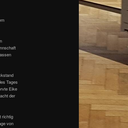
rem
n
nnschaft
passen
ckstand
 des Tages
rvte Eike
acht der
richtig
lage von