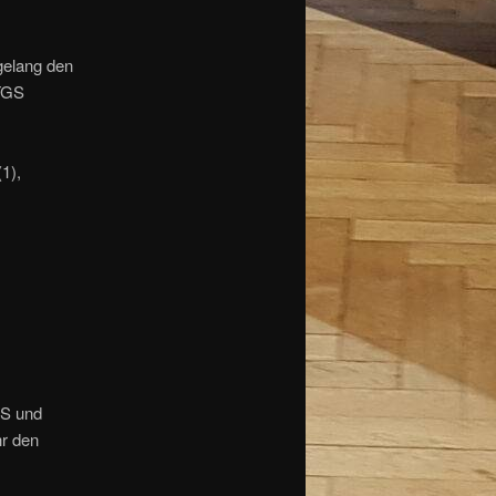
gelang den
 TGS
(1),
ES und
r den