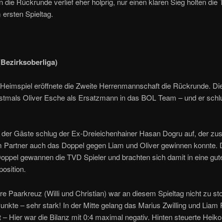
in die Rückrunde verlief eher holprig, nur einen klaren Sieg holten die
ersten Spieltag.
(Bezirksoberliga)
 Heimspiel eröffnete die Zweite Herrenmannschaft die Rückrunde. D
rstmals Oliver Esche als Ersatzmann in das BOL Team – und er schl
n der Gäste schlug der Ex-Dreieichenhainer Hasan Dogru auf, der 
m Partner auch das Doppel gegen Liam und Oliver gewinnen konnte. 
oppel gewannen die TVD Spieler und brachten sich damit in eine gut
osition.
e Paarkreuz (Willi und Christian) war an diesem Spieltag nicht zu s
 Punkte – sehr stark! In der Mitte gelang das Marius Zwilling und Lia
ht – Hier war die Bilanz mit 0:4 maximal negativ. Hinten steuerte Heiko