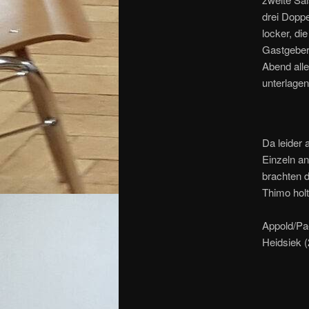
drei Doppe
locker, di
Gastgeber
Abend all
unterlagen
Da leider 
Einzeln an
brachten d
Thimo holt
Appold/Pae
Heidsiek (2