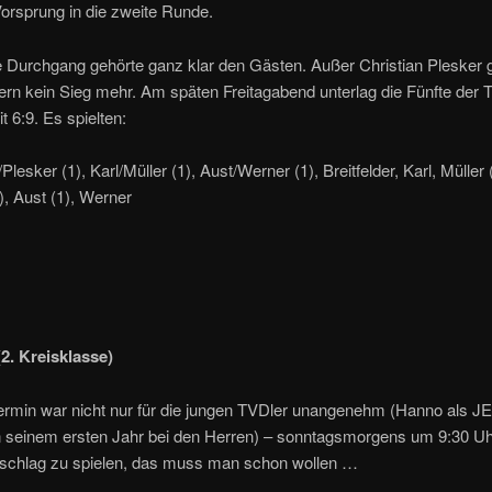
orsprung in die zweite Runde.
e Durchgang gehörte ganz klar den Gästen. Außer Christian Plesker 
rn kein Sieg mehr. Am späten Freitagabend unterlag die Fünfte der
 6:9. Es spielten:
/Plesker (1), Karl/Müller (1), Aust/Werner (1), Breitfelder, Karl, Müller 
), Aust (1), Werner
(2. Kreisklasse)
termin war nicht nur für die jungen TVDler unangenehm (Hanno als J
n seinem ersten Jahr bei den Herren) – sonntagsmorgens um 9:30 Uh
fschlag zu spielen, das muss man schon wollen …