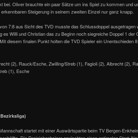
t bei. Oliver brauchte ein paar Sätze um ins Spiel zu kommen und un
 erkennbaren Steigerung in seinem zweiten Einzel nur ganz knapp.
 von 7:8 aus Sicht des TVD musste das Schlussdoppel ausgetragen 
g es Willi und Christian das zu Beginn noch siegreiche Doppel 1 der
Mit diesem finalen Punkt holten die TVD Spieler ein Unentschieden 8
recht (2), Rauck/Esche, Zwilling/Streb (1), Fagioli (2), Albrecht (2), R
Streb (1), Esche
(Bezirksliga)
 Mannschaft startet mit einer Auswärtspartie beim TV Bergen-Enkheim
sonhälfte. Die Dreieichenhainer erwischten einen optimalen Start: N