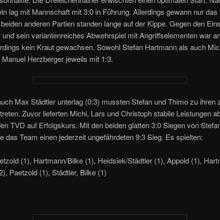
ln lag mit Mannschaft mit 3:0 in Führung. Allerdings gewann nur das
e beiden anderen Partien standen lange auf der Kippe. Gegen den Ein
 und sein variantenreiches Abwehrspiel mit Angriffselementen war a
erdings kein Kraut gewachsen. Sowohl Stefan Hartmann als auch Mic
 Manuel Herzberger jeweils mit 1:3.
auch Max Städtler unterlag (0:3) mussten Stefan und Thimo zu ihren 
treten. Zuvor lieferten Michi, Lars und Christoph stabile Leistungen a
en TVD auf Erfolgskurs. Mit den beiden glatten 3:0 Siegen von Stefa
e das Team einen jederzeit ungefährdeten 9:3 Sieg. Es spielten:
tzold (1), Hartmann/Bilke (1), Heidsiek/Städtler (1), Appold (1), Hart
), Paetzold (1), Städtler, Bilke (1)