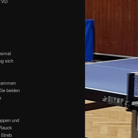
 TVD
iesmal
ug sich
zusammen
Die beiden
e
toppen und
m Rauck
 Streb