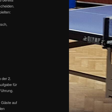
scheiden.
ielten:
tsch,
 der 2.
Aufgabe für
Führung.
 Gäste auf
den