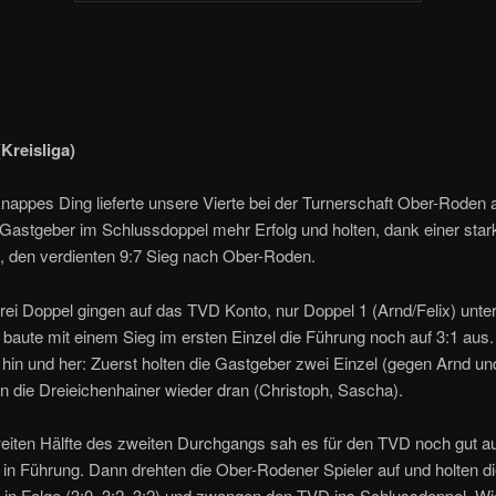
Kreisliga)
nappes Ding lieferte unsere Vierte bei der Turnerschaft Ober-Roden a
 Gastgeber im Schlussdoppel mehr Erfolg und holten, dank einer star
, den verdienten 9:7 Sieg nach Ober-Roden.
rei Doppel gingen auf das TVD Konto, nur Doppel 1 (Arnd/Felix) unte
r baute mit einem Sieg im ersten Einzel die Führung noch auf 3:1 aus
hin und her: Zuerst holten die Gastgeber zwei Einzel (gegen Arnd und
 die Dreieichenhainer wieder dran (Christoph, Sascha).
weiten Hälfte des zweiten Durchgangs sah es für den TVD noch gut 
5 in Führung. Dann drehten die Ober-Rodener Spieler auf und holten di
l in Folge (3:0, 3:2, 3:2) und zwangen den TVD ins Schlussdoppel. Wi