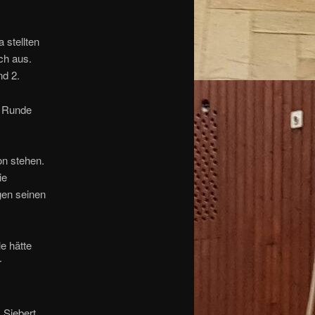
 stellten
ch aus.
nd 2.
n Runde
on stehen.
ie
gen seinen
e hätte
r
 Siebert