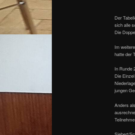
Der Tabell
sich alle 
Die Doppel
Im weiter
hatte der 
In Runde 2
Die Einzel
Niederlag
jungen Geg
Anders als
ausrechne
Teilnehmer
Siebert/Sc