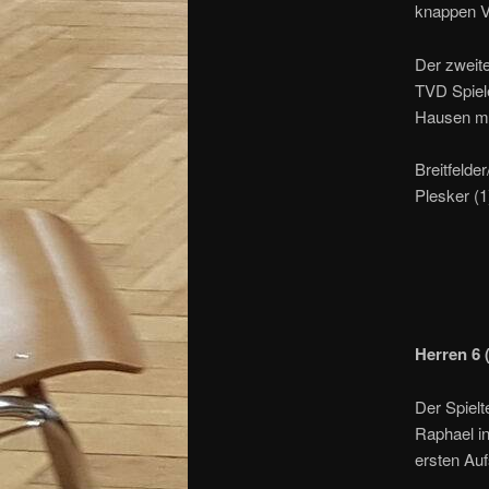
knappen V
Der zweit
TVD Spiele
Hausen mit
Breitfelder
Plesker (1
Herren 6 
Der Spiel
Raphael i
ersten Au