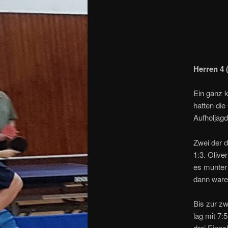
Herren 4 (
Ein ganz k
hatten die
Aufholjagd
Zwei der d
1:3. Olive
es munter 
dann waren
Bis zur z
lag mit 7:
drei Einze