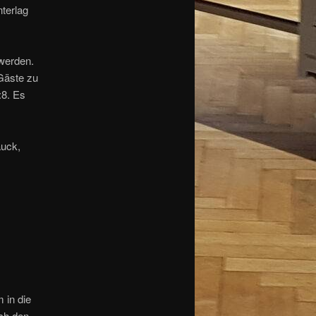
terlag
werden.
 Gäste zu
:8. Es
auck,
 in die
ach den