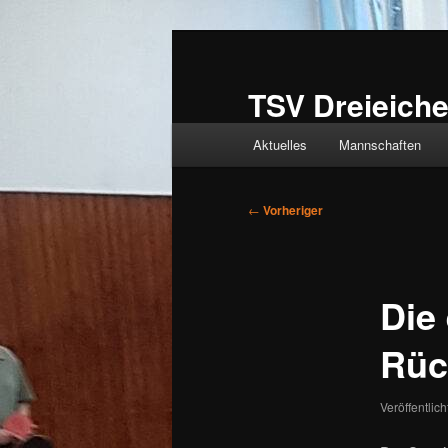
Zum
primären
Inhalt
TSV Dreieiche
springen
Hauptmenü
Aktuelles
Mannschaften
Beitragsnavigation
←
Vorheriger
Die
Rüc
Veröffentlic