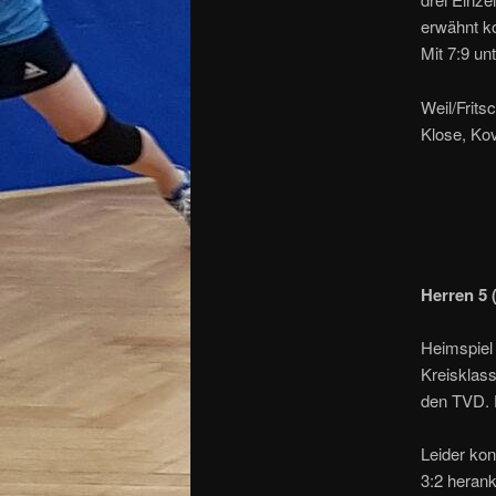
erwähnt ko
Mit 7:9 un
Weil/Fritsc
Klose, Kov
Herren 5 
Heimspiel 
Kreisklass
den TVD. D
Leider kon
3:2 herank