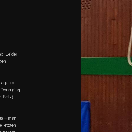
b. Leider
ken
rlagen mit
. Dann ging
 Felix),
aus – man
e letzten
e bereits