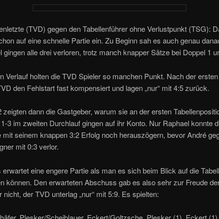
enletzte (TVD) gegen den Tabellenführer ohne Verlustpunkt (TSG): Da
schon auf eine schnelle Partie ein. Zu Beginn sah es auch genau dana
 gingen alle drei verloren, trotz manch knapper Sätze bei Doppel 1 u
en Verlauf holten die TVD Spieler so manchen Punkt. Nach der erste
TVD den Fehlstart fast kompensiert und lagen „nur“ mit 4:5 zurück.
 zeigten dann die Gastgeber, warum sie an der ersten Tabellenpositi
 1-3 im zweiten Durchlauf gingen auf ihr Konto. Nur Raphael konnte d
e mit seinem knappen 3:2 Erfolg noch herauszögern, bevor André ge
ner mit 0:3 verlor.
 erwartet eine engere Partie als man es sich beim Blick auf die Tabell
n können. Den erwarteten Abschuss gab es also sehr zur Freude de
 nicht, der TVD unterlag „nur“ mit 5:9. Es spielten:
häfer, Plesker/Scheiblauer, Eckert/Goltzsche, Plesker (1), Eckert (1),