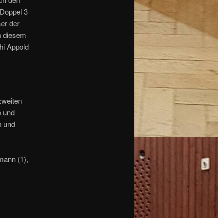
 Doppel 3
ser der
n diesem
hi Appold
zweiten
b und
n und
mann (1),