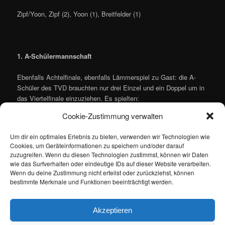
Zipf/Yoon, Zipf (2), Yoon (1), Breitfelder (1)
1. A-Schülermannschaft
Ebenfalls Achtelfinale, ebenfalls Lämmerspiel zu Gast: die A-
Schüler des TVD brauchten nur drei Einzel und ein Doppel um in
das Viertelfinale einzuziehen. Es spielten:
Cookie-Zustimmung verwalten
Weiland/Eckert (1), Weiland (1), Eckert (1), Kunovic (1)
Um dir ein optimales Erlebnis zu bieten, verwenden wir Technologien wie
Cookies, um Geräteinformationen zu speichern und/oder darauf
zuzugreifen. Wenn du diesen Technologien zustimmst, können wir Daten
wie das Surfverhalten oder eindeutige IDs auf dieser Website verarbeiten.
Wenn du deine Zustimmung nicht erteilst oder zurückziehst, können
bestimmte Merkmale und Funktionen beeinträchtigt werden.
(ms)
Dieser Eintrag wurde von
Maik Siebert
unter
Allgemein
,
Pokal
,
Akzeptieren
Wochenbericht
veröffentlicht. Setze ein Lesezeichen für den
Permalink
.