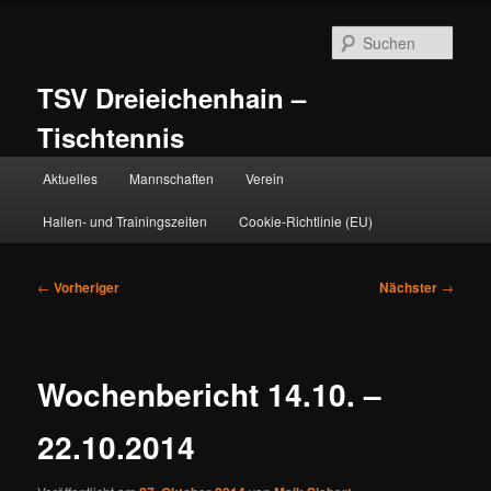
Zum
primären
Such
Inhalt
springen
TSV Dreieichenhain –
Tischtennis
Hauptmenü
Aktuelles
Mannschaften
Verein
Hallen- und Trainingszeiten
Cookie-Richtlinie (EU)
Beitragsnavigation
←
Vorheriger
Nächster
→
Wochenbericht 14.10. –
22.10.2014