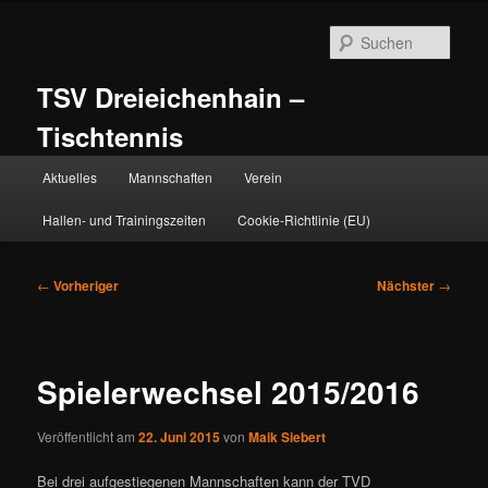
Zum
primären
Such
Inhalt
springen
TSV Dreieichenhain –
Tischtennis
Hauptmenü
Aktuelles
Mannschaften
Verein
Hallen- und Trainingszeiten
Cookie-Richtlinie (EU)
Beitragsnavigation
←
Vorheriger
Nächster
→
Spielerwechsel 2015/2016
Veröffentlicht am
22. Juni 2015
von
Maik Siebert
Bei drei aufgestiegenen Mannschaften kann der TVD