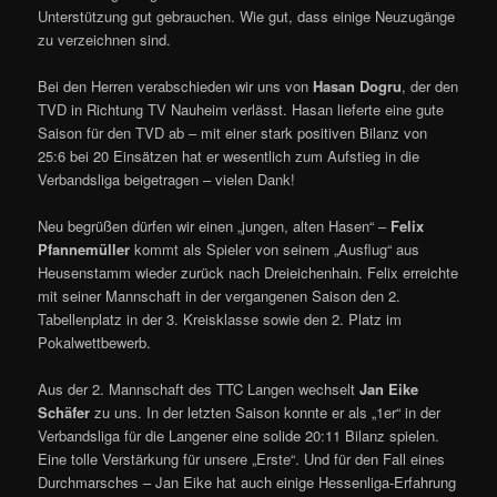
Unterstützung gut gebrauchen. Wie gut, dass einige Neuzugänge
zu verzeichnen sind.
Bei den Herren verabschieden wir uns von
Hasan Dogru
, der den
TVD in Richtung TV Nauheim verlässt. Hasan lieferte eine gute
Saison für den TVD ab – mit einer stark positiven Bilanz von
25:6 bei 20 Einsätzen hat er wesentlich zum Aufstieg in die
Verbandsliga beigetragen – vielen Dank!
Neu begrüßen dürfen wir einen „jungen, alten Hasen“ –
Felix
Pfannemüller
kommt als Spieler von seinem „Ausflug“ aus
Heusenstamm wieder zurück nach Dreieichenhain. Felix erreichte
mit seiner Mannschaft in der vergangenen Saison den 2.
Tabellenplatz in der 3. Kreisklasse sowie den 2. Platz im
Pokalwettbewerb.
Aus der 2. Mannschaft des TTC Langen wechselt
Jan Eike
Schäfer
zu uns. In der letzten Saison konnte er als „1er“ in der
Verbandsliga für die Langener eine solide 20:11 Bilanz spielen.
Eine tolle Verstärkung für unsere „Erste“. Und für den Fall eines
Durchmarsches – Jan Eike hat auch einige Hessenliga-Erfahrung