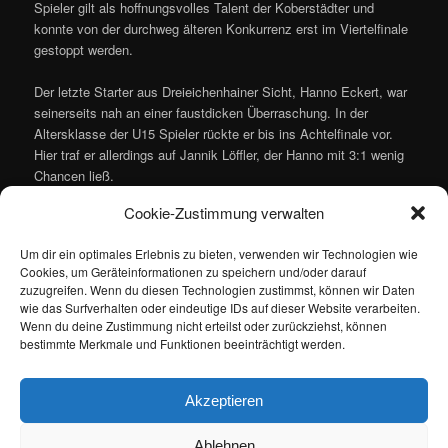
Spieler gilt als hoffnungsvolles Talent der Koberstädter und
konnte von der durchweg älteren Konkurrenz erst im Viertelfinale
gestoppt werden.
Der letzte Starter aus Dreieichenhainer Sicht, Hanno Eckert, war
seinerseits nah an einer faustdicken Überraschung. In der
Altersklasse der U15 Spieler rückte er bis ins Achtelfinale vor.
Hier traf er allerdings auf Jannik Löffler, der Hanno mit 3:1 wenig
Chancen ließ.
Cookie-Zustimmung verwalten
Bei den hessischen Meisterschaften am 9./10.12. (Heppenheim)
und 16./17.12.2017 (Niestetal) gehen dann der vornominierte Willi
Um dir ein optimales Erlebnis zu bieten, verwenden wir Technologien wie
Fagioli (U18), Liam Rauck (U18 und U15) und Azfar Khan (U13)
Cookies, um Geräteinformationen zu speichern und/oder darauf
an den Start.
zuzugreifen. Wenn du diesen Technologien zustimmst, können wir Daten
wie das Surfverhalten oder eindeutige IDs auf dieser Website verarbeiten.
Wenn du deine Zustimmung nicht erteilst oder zurückziehst, können
bestimmte Merkmale und Funktionen beeinträchtigt werden.
(ms / fp)
Akzeptieren
Dieser Eintrag wurde von
Maik Siebert
unter
Allgemein
veröffentlicht.
Setze ein Lesezeichen für den
Permalink
.
Ablehnen