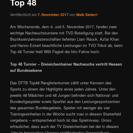
Top 48
Veröffentlicht am
7. November 2017
von
Maik Siebert
Am Wochenende, dem 4. und 5. November 2017, fanden zwei
wichtige Nachwuchsturniere mit TVD Beteiligung statt. Bei den
Bezirkseinzelmeisterschaften lieferten Liam Rauck, Azfar Khan
und Hanno Eckert beachtliche Leistungen im TVD Trikot ab, beim
Top 48 Turnier hielt Willi Fagioli die httv-Fahne hoch.
Top 48 Turnier – Dreieichenhainer Nachwuchs vertritt Hessen
auf Bundesebene
Das DTTB Top48 Ranglistenturnier zählt unter Kennern des
Sports zu einem der Highlights eines jeden Jahres. Unter den
jeweils 48 Mädchen und 48 Jungen befinden sich National- und
Bundesligaspieler sowie Sportler aus den Leistungssportzentren
des gesamten Bundesgebiets. Spieler mit weniger als vier
Trainingseinheiten in der Woche sucht man in diesem Starterfeld
vergebens – entsprechend hoch ist das Spielniveau. Umso
erfreulicher, dass auch der TV Dreieichenhain bei der in diesem
Jahr im hessischen Usingen stattfindenden Veranstaltung