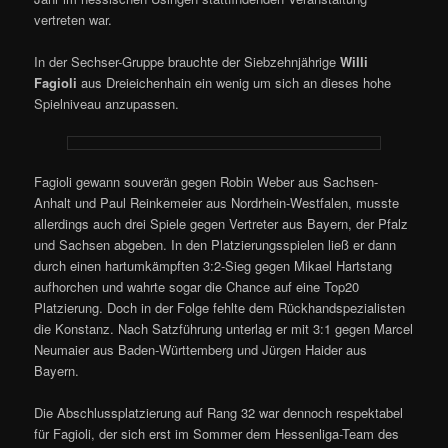
vertreten war.
In der Sechser-Gruppe brauchte der Siebzehnjährige
Willi
Fagioli
aus Dreieichenhain ein wenig um sich an dieses hohe
Spielniveau anzupassen.
Fagioli gewann souverän gegen Robin Weber aus Sachsen-
Anhalt und Paul Reinkemeier aus Nordrhein-Westfalen, musste
allerdings auch drei Spiele gegen Vertreter aus Bayern, der Pfalz
und Sachsen abgeben. In den Platzierungsspielen ließ er dann
durch einen hartumkämpften 3:2-Sieg gegen Mikael Hartstang
aufhorchen und wahrte sogar die Chance auf eine Top20
Platzierung. Doch in der Folge fehlte dem Rückhandspezialisten
die Konstanz. Nach Satzführung unterlag er mit 3:1 gegen Marcel
Neumaier aus Baden-Württemberg und Jürgen Haider aus
Bayern.
Die Abschlussplatzierung auf Rang 32 war dennoch respektabel
für Fagioli, der sich erst im Sommer dem Hessenliga-Team des