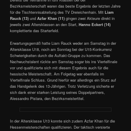
Bezirksmeisterschaft waren das beste Ergebnis der letzten Jahre
für die Tischtennisabteilung des TV Dreieichenhain. Mit
Liam
Rauck (13)
und
Azfar Khan (11)
gingen zwei Akteure direkt in
jeweils zwei Altersklassen an den Start,
Hanno Eckert (14)
komplettierte das Starterfeld.
Erwartungsgemäß hatte Liam Rauck weder am Samstag in der
Altersklasse U18, noch am Sonntag bei der U15-Konkurrenz
Schwierigkeiten durch die Auftakt-Gruppe zu kommen. Das
Nachwuchstalent rückte am Samstag sogar bis ins Viertelfinale
vor und qualifizierte sich mit diesem Ergebnis auch für die
hessische Meisterschaft. Am Folgetag war ebenfalls im
Viertelfinale Schluss. Grund hierfür war allerdings ein Sturz auf
das Handgelenk des 13-Jährigen. Trotz Verletzung sicherte er
sich dank einer starken Leistung seines Doppelpartners,
Alessandro Pistara, den Bezirksmeistertitel.
In der Altersklasse U13 konnte sich zudem Azfar Khan für die
Hessenmeisterschaften qualifizieren. Der taktisch versierte