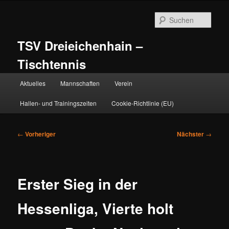
Zum
primären
Such
Inhalt
springen
TSV Dreieichenhain –
Tischtennis
Hauptmenü
Aktuelles
Mannschaften
Verein
Hallen- und Trainingszeiten
Cookie-Richtlinie (EU)
Beitragsnavigation
←
Vorheriger
Nächster
→
Erster Sieg in der
Hessenliga, Vierte holt