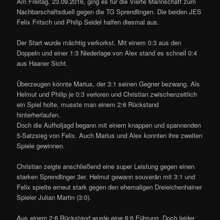
Am Freitag, 23.09.2016, ging es für die Vierte Mannschaft zum
Nachbarschaftsduell gegen die TG Sprendlingen. Die beiden JES
Felix Fritsch und Philip Seidel halfen diesmal aus.
Der Start wurde mächtig verkorkst. Mit einem 0:3 aus den
Doppeln und einer 1:3 Niederlage von Alex stand es schnell 0:4
aus Haaner Sicht.
Überzeugen konnte Marius, der 3:1 seinen Gegner bezwang. Als
Helmut und Philip je 0:3 verloren und Christian zwischenzeitlich
ein Spiel holte, musste man einem 2:6 Rückstand
hinterherlaufen.
Doch die Aufholjagd begann mit einem knappen und spannenden
5-Satzsieg von Felix. Auch Marius und Alex konnten ihre zweiten
Spiele gewinnen.
Christian zeigte anschließend eine super Leistung gegen einen
starken Sprendlinger 3er. Helmut gewann souverän mit 3:1 und
Felix spielte erneut stark gegen den ehemaligen Dreieichenhainer
Spieler Julian Martin (3:0).
Aus einem 2:6 Rückstand wurde eine 8:6 Führung. Doch leider