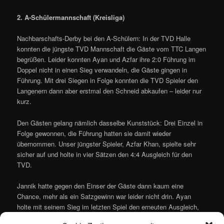
2. A-Schülermannschaft (Kreisliga)
Nachbarschafts-Derby bei den A-Schülern: In der TVD Halle
konnten die jüngste TVD Mannschaft die Gäste vom TTC Langen
begrüßen. Leider konnten Ayan und Azfar ihre 2:0 Führung im
Doppel nicht in einen Sieg verwandeln, die Gäste gingen in
Führung. Mit drei Siegen in Folge konnten die TVD Spieler den
Langenern dann aber erstmal den Schneid abkaufen – leider nur
kurz.
Den Gästen gelang nämlich dasselbe Kunststück: Drei Einzel in
Folge gewonnen, die Führung hatten sie damit wieder
übernommen. Unser jüngster Spieler, Azfar Khan, spielte sehr
sicher auf und holte in vier Sätzen den 4:4 Ausgleich für den
TVD.
Jannik hatte gegen den Einser der Gäste dann kaum eine
Chance, mehr als ein Satzgewinn war leider nicht drin. Ayan
holte mit seinem Sieg im letzten Spiel den erneuten Ausgleich,
ein Punkt bleib damit in Dreieichenhain! Es spielten: