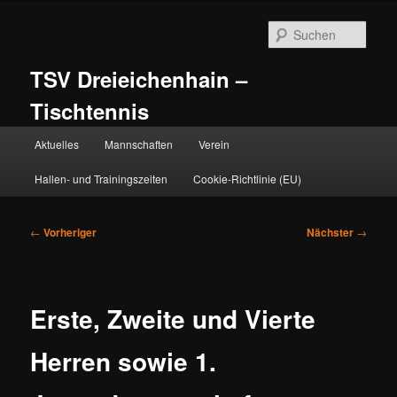
Zum
primären
Such
Inhalt
springen
TSV Dreieichenhain –
Tischtennis
Hauptmenü
Aktuelles
Mannschaften
Verein
Hallen- und Trainingszeiten
Cookie-Richtlinie (EU)
Beitragsnavigation
←
Vorheriger
Nächster
→
Erste, Zweite und Vierte
Herren sowie 1.