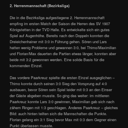
2. Herrenmannschaft (Bezirksliga)
Die in die Bezirksliga aufgestiegene 2. Herrenmannschaft
empfing im ersten Match der Saison die Herren des SV 1907
Königstetten in der TVD Halle. Es entwickelte sich ein gutes
Spiel auf Augenhöhe. Bereits nach den Doppeln konnten die
Dreieichenhainer mit 3:0 in Führung gehen. Sören und Lars
hatten wenig Probleme und gewannen 3:0, bei Thimo/Maximilian
und Florian/Max dauerten die Partien etwas länger, konnten aber
beide mit 3:2 gewonnen werden. Eine solide Basis für die
kommenden Einzel.
Das vordere Paarkreuz spielte die ersten Einzel ausgeglichen –
Thimo konnte durch seinen 3:0 Sieg den Vorsprung auf 4:0
ausbauen, bevor Sören sein Spiel leider mit 0:3 an den Einser
der Gäste abgeben musste. So ging das weiter: im mittleren
Paarkreuz konnte Lars 3:0 gewinnen, Maximilian gab sich nach
zähem Ringen mit 1:3 geschlagen. Anderes Paarkreuz – gleiches
Bild: auch hinten teilten sich die Mannschaften die Punkte.
Florian gelang ein 3:1 Sieg bevor Max mit 0:3 dem Gegner einen
Punkt überlassen musste.