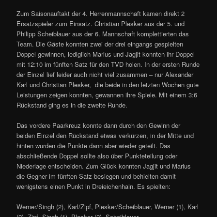
Zum Saisonauftakt der 4. Herrenmannschaft kamen direkt 2
Ersatzspieler zum Einsatz. Christian Plesker aus der 5. und
Philipp Scheiblauer aus der 6. Mannschaft komplettierten das
Team. Die Gäste konnten zwei der drei eingangs gespielten
Doppel gewinnen, lediglich Marius und Jagjit konnten ihr Doppel
mit 12:10 im fünften Satz für den TVD holen. In der ersten Runde
der Einzel lief leider auch nicht viel zusammen – nur Alexander
Karl und Christian Plesker, die beide in den letzten Wochen gute
Leistungen zeigen konnten, gewannen ihre Spiele. Mit einem 3:6
Rückstand ging es in die zweite Runde.
Das vordere Paarkreuz konnte dann durch den Gewinn der
beiden Einzel den Rückstand etwas verkürzen, in der Mitte und
hinten wurden die Punkte dann aber wieder geteilt. Das
abschließende Doppel sollte also über Punkteteilung oder
Niederlage entscheiden. Zum Glück konnten Jagjit und Marius
die Gegner im fünften Satz besiegen und behielten damit
wenigstens einen Punkt in Dreieichenhain. Es spielten:
Werner/Singh (2), Karl/Zipf, Plesker/Scheiblauer, Werner (1), Karl
(2), Zipf, Singh (1), Plesker (2), Scheiblauer