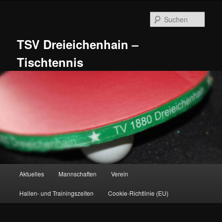
Zum
primären
Such
Inhalt
springen
TSV Dreieichenhain –
Tischtennis
Hauptmenü
Aktuelles
Mannschaften
Verein
Hallen- und Trainingszeiten
Cookie-Richtlinie (EU)