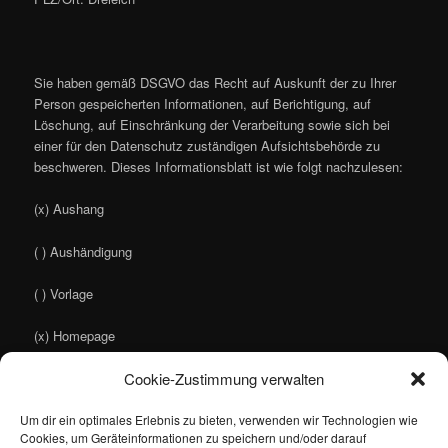
Sie haben gemäß DSGVO das Recht auf Auskunft der zu Ihrer
Person gespeicherten Informationen, auf Berichtigung, auf
Löschung, auf Einschränkung der Verarbeitung sowie sich bei
einer für den Datenschutz zuständigen Aufsichtsbehörde zu
beschweren. Dieses Informationsblatt ist wie folgt nachzulesen:
(x) Aushang
( ) Aushändigung
( ) Vorlage
(x) Homepage
Cookie-Zustimmung verwalten
Die erfassten Daten werden nur für den vorgenannten Zweck
Um dir ein optimales Erlebnis zu bieten, verwenden wir Technologien wie
Cookies, um Geräteinformationen zu speichern und/oder darauf
verwendet und nicht elektronisch verarbeitet! Die Daten werden