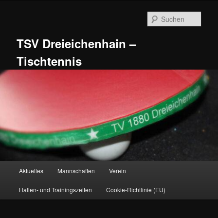
Zum
primären
Such
Inhalt
springen
TSV Dreieichenhain –
Tischtennis
Hauptmenü
Aktuelles
Mannschaften
Verein
Hallen- und Trainingszeiten
Cookie-Richtlinie (EU)